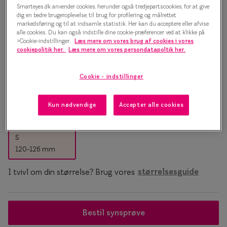
Essilor® Stellest®
Sorte solb
Smarteyes.dk anvender cookies, herunder også tredjepartscookies, for at give
Oscar Jacobson Professor Ralph
dig en bedre brugeroplevelse, til brug for profilering og målrettet
markedsføring og til at indsamle statistik. Her kan du acceptere eller afvise
Guldsolbri
II 10006 7278 Brillestel
Mere om briller
alle cookies. Du kan også indstille dine cookie-præferencer ved at klikke på
>Cookie-indstillinger.
Læs mere om vores brug af cookies i vores
Brune solb
1.500 kr.
cookiepolitik her.
Læs mere om vores persondatapoltik her.
Briller på afbetaling
Farveskift
SmartFreedom kontant
Cookie - indstillinger
Skildpadde
Populær
Brillepriser
Kun nødvendige
Accepter alle cookies
Brilleglas tilvalg
Efva Attli
Stelstørrelse
Børnebriller priser
Oscar Ja
S
120-126 mm
Billige briller
Ray-Ban
I tvivl om din størrelse? Brug vores
størrelsesguide
Flerstyrkeglas
Ray-Ban M
Enkeltstyrkeglas
Bestil synsprøve
Premium flerstyrkeglas