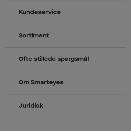
Kundeservice
Kontakt os
Sortiment
Find butik
Briller
Book tid
Ofte stillede spørgsmål
Solbriller
Spørgsmål & svar (FAQ)
Priser
Kontaktlinser
Smarteyes Erhverv / B2B
Om Smarteyes
Glas og stel
Læsebriller
Briller på afbetaling
Om Smarteyes
Garantier
Se nuværende tilbud
Juridisk
Job hos Smarteyes
Delbetaling
Privatlivspolitik
CSR
Spørgsmål & svar (FAQ)