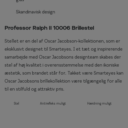
Briller til rundt ansigt
Skandinavisk design
Populære kollektioner
Professor Ralph II 10006 Brillestel
Efva Attling
Stellet er en del af Oscar Jacobson-kollektionen, som er
Oscar Jacobson
eksklusivt designet til Smarteyes. I et tæt og inspirerende
Taberg by Smarteyes
samarbejde med Oscar Jacobsons designteam skabes der
stel af høj kvalitet i overensstemmelse med den ikoniske
Smarteyes Core
æstetik, som brandet står for. Takket være Smarteyes kan
Stil
Oscar Jacobsons brillekollektion være tilgængelig for alle
til en stilfuld og attraktiv pris.
Stilguide
Stel
Antirefleks muligt
Hærdning muligt
Icons
Statements
Essentials