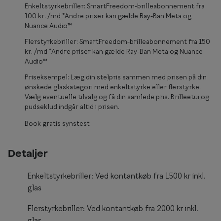
Enkeltstyrkebriller: SmartFreedom-brilleabonnement fra
Form og farve
100 kr. /md *Andre priser kan gælde Ray-Ban Meta og
Nuance Audio™
Brillemode 2026
Flerstyrkebriller: SmartFreedom-brilleabonnement fra 150
kr. /md *Andre priser kan gælde Ray-Ban Meta og Nuance
Ansigtsform og briller
Audio™
Brillekollektioner
Priseksempel: Læg din stelpris sammen med prisen på din
ønskede glaskategori med enkeltstyrke eller flerstyrke.
Brilleguide
Vælg eventuelle tilvalg og få din samlede pris. Brilleetui og
pudseklud indgår altid i prisen.
Firkantede briller
Book gratis synstest
Runde briller
Sorte briller
Detaljer
Titanium briller
Enkeltstyrkebriller: Ved kontantkøb fra 1500 kr inkl.
glas
Røde briller
Flerstyrkebriller: Ved kontantkøb fra 2000 kr inkl.
Briller til ovalt ansigt
glas