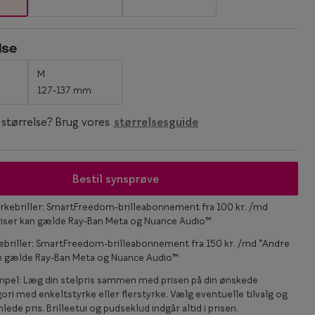
Statements
lse
Essentials
M
127-137 mm
n størrelse? Brug vores
størrelsesguide
Bestil synsprøve
rkebriller: SmartFreedom-brilleabonnement fra 100 kr. /md
riser kan gælde Ray-Ban Meta og Nuance Audio™
ebriller: SmartFreedom-brilleabonnement fra 150 kr. /md *Andre
an gælde Ray-Ban Meta og Nuance Audio™
mpel: Læg din stelpris sammen med prisen på din ønskede
ori med enkeltstyrke eller flerstyrke. Vælg eventuelle tilvalg og
lede pris. Brilleetui og pudseklud indgår altid i prisen.