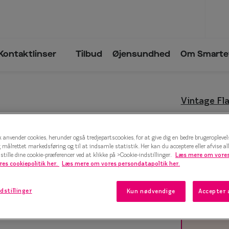
Kontaktlinser
Tilbud
Øjensundhed
Om Smarte
Vintage Fla
ling
Sorte solbriller
Brillemode 2026
Vintage
ontant
Guldsolbriller
Ansigtsform og briller
anvender cookies, herunder også tredjepartscookies, for at give dig en bedre brugeroplevelse
Brune solbriller
Brillekollektioner
500 kr.
g målrettet markedsføring og til at indsamle statistik. Her kan du acceptere eller afvise al
tille dine cookie-præferencer ved at klikke på >Cookie-indstillinger.
Læs mere om vores
Farveskiftende glas
Brilleguide
res cookiepolitik her.
Læs mere om vores persondatapoltik her.
er
Firkantede briller
Vælg farv
dstillinger
Kun nødvendige
Accepter 
Runde briller
Guld
Efva Attling
s
Sorte briller
Oscar Jacobson