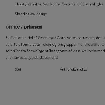
Flerstyrkebriller: Ved kontantkøb fra 1000 kr inkl. glas
Enkeltstyrkeglas
Synstest til børn
Premium flerstyr
Skandinavisk design
Essilor® Stellest®
0IY1077 Brillestel
Stellet er en del af Smarteyes Core, vores sortiment, der t
stilarter, former, størrelser og prisgrupper - til alle aldre
solbriller fra forskellige stilkategorier af klassiske looks
eller lav et ægte stilstatement!
Stel
Antirefleks muligt