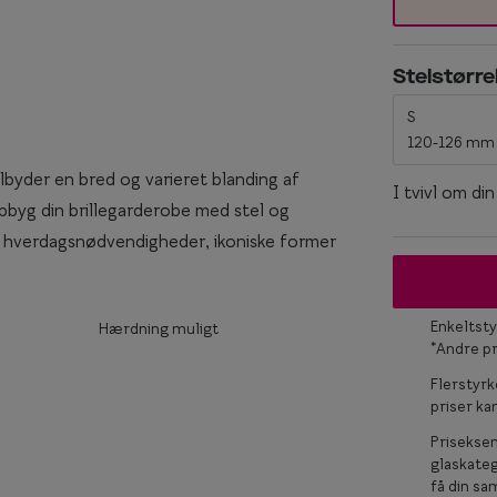
Titanium briller
Ray-Ban
keglas
Røde briller
Stelstørre
Ray-Ban Meta
Briller til ovalt ansigt
S
120-126 mm
Briller til rundt ansigt
ilbyder en bred og varieret blanding af
I tvivl om di
. Opbyg din brillegarderobe med stel og
 med hverdagsnødvendigheder, ikoniske former
Enkeltsty
Hærdning muligt
*Andre p
Flerstyrk
priser k
Prisekse
glaskateg
få din sam