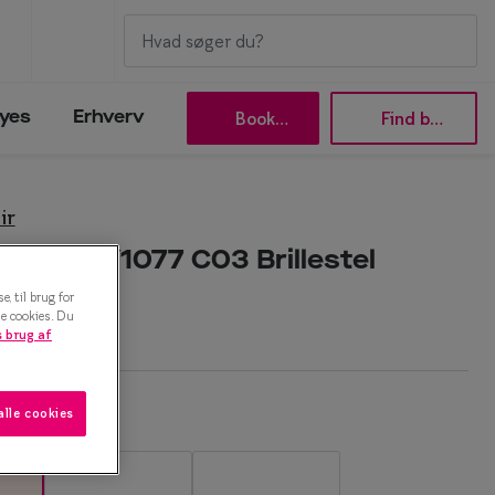
Book tid
Find butik
yes
Erhverv
ir
Efva Attling
 Flair 0IY1077 C03 Brillestel
Oscar Jacobson
, til brug for
Taberg by Smarteyes
le cookies. Du
 brug af
Smarteyes Core
e:
alle cookies
Stilguide
Icons