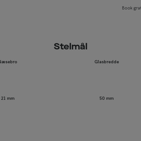
Book grat
Stelmål
Næsebro
Glasbredde
50 mm
21 mm