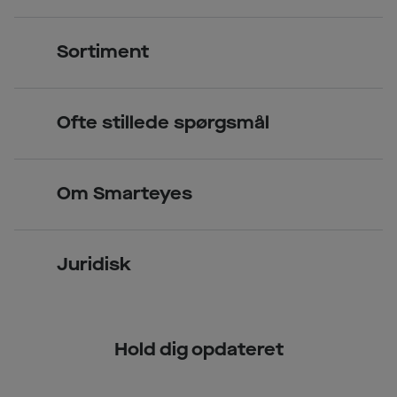
Kontakt os
Sortiment
Find butik
Briller
Book tid
Ofte stillede spørgsmål
Solbriller
Spørgsmål & svar (FAQ)
Priser
Kontaktlinser
Smarteyes Erhverv / B2B
Om Smarteyes
Glas og stel
Læsebriller
Briller på afbetaling
Om Smarteyes
Garantier
Se nuværende tilbud
Juridisk
Job hos Smarteyes
Delbetaling
Privatlivspolitik
CSR
Spørgsmål & svar (FAQ)
Hold dig opdateret
Cookiepolitik
Kundeservice