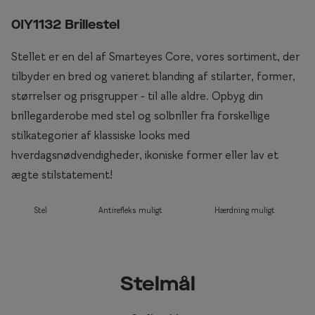
Briller til rundt ansigt
0IY1132 Brillestel
Populære kollektioner
Stellet er en del af Smarteyes Core, vores sortiment, der
tilbyder en bred og varieret blanding af stilarter, former,
Efva Attling
størrelser og prisgrupper - til alle aldre. Opbyg din
Oscar Jacobson
brillegarderobe med stel og solbriller fra forskellige
stilkategorier af klassiske looks med
Taberg by Smarteyes
hverdagsnødvendigheder, ikoniske former eller lav et
Smarteyes Core
ægte stilstatement!
Stil
Stel
Antirefleks muligt
Hærdning muligt
Stilguide
Icons
Stelmål
Statements
Essentials