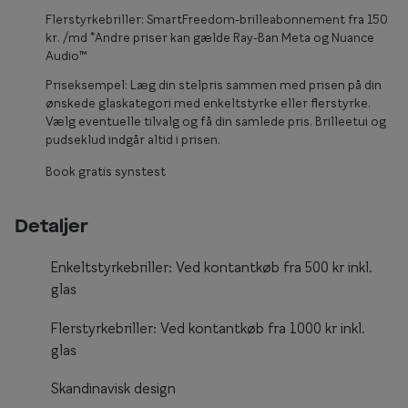
Flerstyrkebriller: SmartFreedom-brilleabonnement fra 150
Form og farve
kr. /md *Andre priser kan gælde Ray-Ban Meta og Nuance
Audio™
Brillemode 2026
Priseksempel: Læg din stelpris sammen med prisen på din
Ansigtsform og briller
ønskede glaskategori med enkeltstyrke eller flerstyrke.
Vælg eventuelle tilvalg og få din samlede pris. Brilleetui og
Brillekollektioner
pudseklud indgår altid i prisen.
Book gratis synstest
Brilleguide
Firkantede briller
Detaljer
Runde briller
Enkeltstyrkebriller: Ved kontantkøb fra 500 kr inkl.
Sorte briller
glas
Titanium briller
Flerstyrkebriller: Ved kontantkøb fra 1000 kr inkl.
glas
Røde briller
Skandinavisk design
Briller til ovalt ansigt