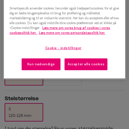
Essilor® Stellest®
Sorte solb
Vintage Flair 0IY2082 C01
Smarteyes.dk anvender cookies, herunder også tredjepartscookies, for at give
dig en bedre brugeroplevelse, til brug for profilering og målrettet
Guldsolbri
Mere om briller
markedsføring og til at indsamle statistik. Her kan du acceptere eller afvise
Brillestel
alle cookies. Du kan også indstille dine cookie-præferencer ved at klikke på
Brune solb
>Cookie-indstillinger.
Læs mere om vores brug af cookies i vores
Briller på afbetaling
1.000 kr.
cookiepolitik her.
Læs mere om vores persondatapoltik her.
Farveskift
SmartFreedom kontant
Cookie - indstillinger
Populær
Brillepriser
Vælg farve:
Transparent
Brilleglas tilvalg
Efva Attli
Kun nødvendige
Accepter alle cookies
Børnebriller priser
Oscar Ja
Billige briller
Ray-Ban
Stelstørrelse
Flerstyrkeglas
Ray-Ban M
S
Enkeltstyrkeglas
120-126 mm
Premium flerstyrkeglas
I tvivl om din størrelse? Brug vores
størrelsesguide