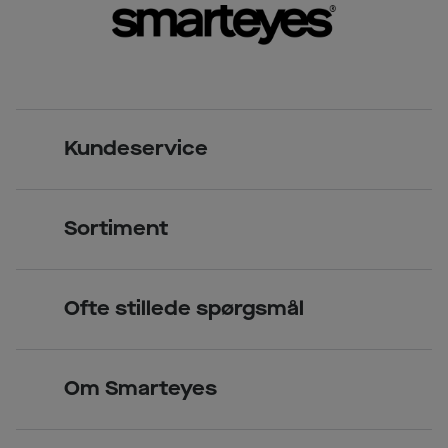
Kundeservice
Kontakt os
Sortiment
Find butik
Briller
Book tid
Ofte stillede spørgsmål
Solbriller
Spørgsmål & svar (FAQ)
Priser
Kontaktlinser
Smarteyes Erhverv / B2B
Om Smarteyes
Glas og stel
Læsebriller
Briller på afbetaling
Om Smarteyes