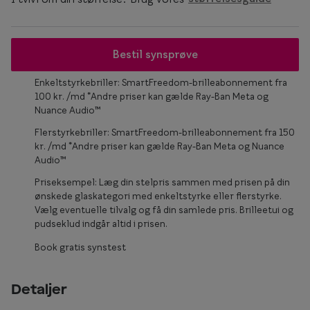
Form og farve
Brillemode 2026
Bestil synsprøve
Ansigtsform og briller
Enkeltstyrkebriller: SmartFreedom-brilleabonnement fra
100 kr. /md *Andre priser kan gælde Ray-Ban Meta og
Brillekollektioner
Nuance Audio™
Brilleguide
Flerstyrkebriller: SmartFreedom-brilleabonnement fra 150
kr. /md *Andre priser kan gælde Ray-Ban Meta og Nuance
Firkantede briller
Audio™
Priseksempel: Læg din stelpris sammen med prisen på din
Runde briller
ønskede glaskategori med enkeltstyrke eller flerstyrke.
Vælg eventuelle tilvalg og få din samlede pris. Brilleetui og
Sorte briller
pudseklud indgår altid i prisen.
Titanium briller
Book gratis synstest
Røde briller
Detaljer
Briller til ovalt ansigt