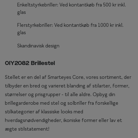
Enkeltstyrkebriller: Ved kontantkøb fra 500 kr inkl.
Briller til rundt ansigt
glas
Populære kollektioner
Flerstyrkebriller: Ved kontantkøb fra 1000 kr inkl.
glas
Efva Attling
Skandinavisk design
Oscar Jacobson
Taberg by Smarteyes
0IY2082 Brillestel
Smarteyes Core
Stellet er en del af Smarteyes Core, vores sortiment, der
tilbyder en bred og varieret blanding af stilarter, former,
Stil
størrelser og prisgrupper - til alle aldre. Opbyg din
Stilguide
brillegarderobe med stel og solbriller fra forskellige
stilkategorier af klassiske looks med
Icons
hverdagsnødvendigheder, ikoniske former eller lav et
Statements
ægte stilstatement!
Essentials