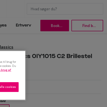
Book tid
Find butik
yes
Erhverv
lassics
Efva Attling
s Classics 0IY1015 C2 Brillestel
Oscar Jacobson
, til brug for
Taberg by Smarteyes
le cookies. Du
 brug af
Smarteyes Core
alle cookies
Stilguide
lse
Icons