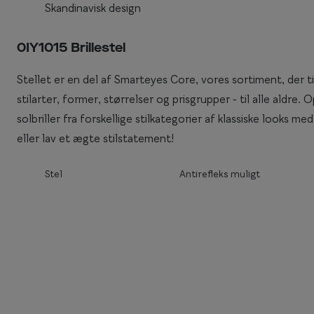
Skandinavisk design
Enkeltstyrkeglas
Synstest til børn
Premium flerstyr
0IY1015 Brillestel
Essilor® Stellest®
Stellet er en del af Smarteyes Core, vores sortiment, der t
stilarter, former, størrelser og prisgrupper - til alle aldre
solbriller fra forskellige stilkategorier af klassiske looks
eller lav et ægte stilstatement!
Stel
Antirefleks muligt