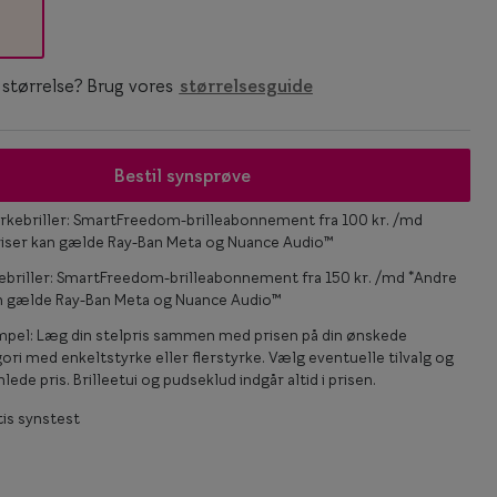
Statements
Essentials
n størrelse? Brug vores
størrelsesguide
Bestil synsprøve
rkebriller: SmartFreedom-brilleabonnement fra 100 kr. /md
riser kan gælde Ray-Ban Meta og Nuance Audio™
ebriller: SmartFreedom-brilleabonnement fra 150 kr. /md *Andre
an gælde Ray-Ban Meta og Nuance Audio™
mpel: Læg din stelpris sammen med prisen på din ønskede
ori med enkeltstyrke eller flerstyrke. Vælg eventuelle tilvalg og
lede pris. Brilleetui og pudseklud indgår altid i prisen.
is synstest