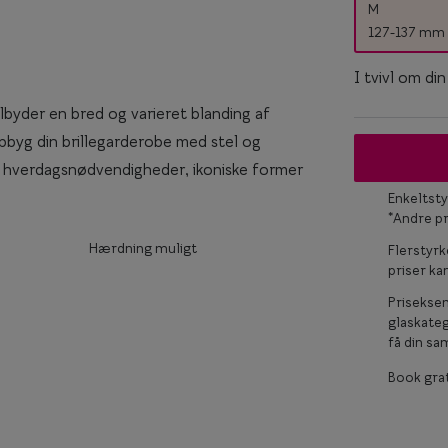
M
Titanium briller
127-137 mm
Ray-Ban
keglas
Røde briller
Ray-Ban Meta
I tvivl om di
Briller til ovalt ansigt
ilbyder en bred og varieret blanding af
Briller til rundt ansigt
. Opbyg din brillegarderobe med stel og
 med hverdagsnødvendigheder, ikoniske former
Enkeltsty
*Andre p
Hærdning muligt
Flerstyrk
priser k
Prisekse
glaskateg
få din sam
Book grat