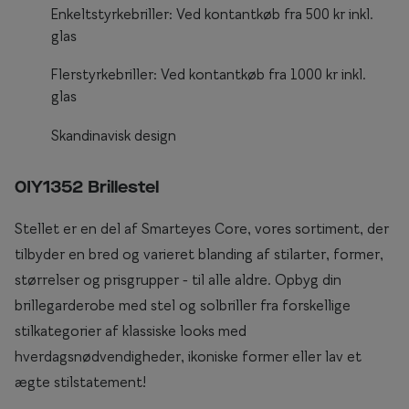
Enkeltstyrkebriller: Ved kontantkøb fra 500 kr inkl.
Briller til rundt ansigt
glas
Populære kollektioner
Flerstyrkebriller: Ved kontantkøb fra 1000 kr inkl.
glas
Efva Attling
Skandinavisk design
Oscar Jacobson
Taberg by Smarteyes
0IY1352 Brillestel
Smarteyes Core
Stellet er en del af Smarteyes Core, vores sortiment, der
tilbyder en bred og varieret blanding af stilarter, former,
Stil
størrelser og prisgrupper - til alle aldre. Opbyg din
Stilguide
brillegarderobe med stel og solbriller fra forskellige
stilkategorier af klassiske looks med
Icons
hverdagsnødvendigheder, ikoniske former eller lav et
Statements
ægte stilstatement!
Essentials