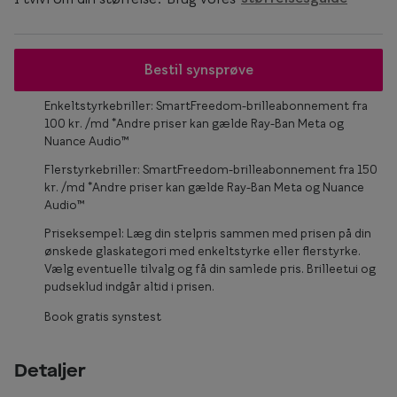
Form og farve
Brillemode 2026
Bestil synsprøve
Ansigtsform og briller
Enkeltstyrkebriller: SmartFreedom-brilleabonnement fra
100 kr. /md *Andre priser kan gælde Ray-Ban Meta og
Brillekollektioner
Nuance Audio™
Brilleguide
Flerstyrkebriller: SmartFreedom-brilleabonnement fra 150
kr. /md *Andre priser kan gælde Ray-Ban Meta og Nuance
Firkantede briller
Audio™
Priseksempel: Læg din stelpris sammen med prisen på din
Runde briller
ønskede glaskategori med enkeltstyrke eller flerstyrke.
Vælg eventuelle tilvalg og få din samlede pris. Brilleetui og
Sorte briller
pudseklud indgår altid i prisen.
Titanium briller
Book gratis synstest
Røde briller
Detaljer
Briller til ovalt ansigt