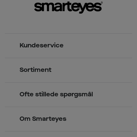
Kundeservice
Kontakt os
Sortiment
Find butik
Briller
Book tid
Ofte stillede spørgsmål
Solbriller
Spørgsmål & svar (FAQ)
Priser
Kontaktlinser
Smarteyes Erhverv / B2B
Om Smarteyes
Glas og stel
Læsebriller
Briller på afbetaling
Om Smarteyes