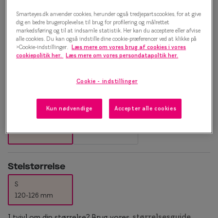
Essilor® Stellest®
Sorte solb
Contemporary Crush 0IY1352
Smarteyes.dk anvender cookies, herunder også tredjepartscookies, for at give
dig en bedre brugeroplevelse, til brug for profilering og målrettet
Guldsolbri
Mere om briller
markedsføring og til at indsamle statistik. Her kan du acceptere eller afvise
C01 Brillestel
alle cookies. Du kan også indstille dine cookie-præferencer ved at klikke på
Brune solb
>Cookie-indstillinger.
Læs mere om vores brug af cookies i vores
Briller på afbetaling
1.000 kr.
cookiepolitik her.
Læs mere om vores persondatapoltik her.
Farveskift
SmartFreedom kontant
Cookie - indstillinger
Populær
Brillepriser
Vælg farve:
Grå
Brilleglas tilvalg
Efva Attli
Kun nødvendige
Accepter alle cookies
Børnebriller priser
Oscar Ja
Billige briller
Ray-Ban
Stelstørrelse
Flerstyrkeglas
Ray-Ban M
S
Enkeltstyrkeglas
120-126 mm
Premium flerstyrkeglas
I tvivl om din størrelse? Brug vores
størrelsesguide