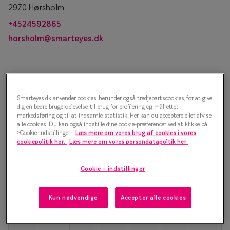
Essilor® Stellest®
Sorte solb
2970 Hørsholm
+4524592865
Guldsolbri
Mere om briller
horsholm@smarteyes.dk
Brune solb
Briller på afbetaling
Farveskift
SmartFreedom kontant
Book tid
Populær
Brillepriser
Gratis synstest og stort udvalg af stel i skandinavisk desig
Smarteyes.dk anvender cookies, herunder også tredjepartscookies, for at give
dig en bedre brugeroplevelse, til brug for profilering og målrettet
n.
Brilleglas tilvalg
Efva Attli
markedsføring og til at indsamle statistik. Her kan du acceptere eller afvise
alle cookies. Du kan også indstille dine cookie-præferencer ved at klikke på
>Cookie-indstillinger.
Læs mere om vores brug af cookies i vores
Børnebriller priser
Oscar Ja
3. aug. - 23. aug.
cookiepolitik her.
Læs mere om vores persondatapoltik her.
Man
Tirs
Ons
Tors
Fre
Lør
Søn
Billige briller
Ray-Ban
Cookie - indstillinger
Flerstyrkeglas
Ray-Ban M
Enkeltstyrkeglas
Kun nødvendige
Accepter alle cookies
Premium flerstyrkeglas