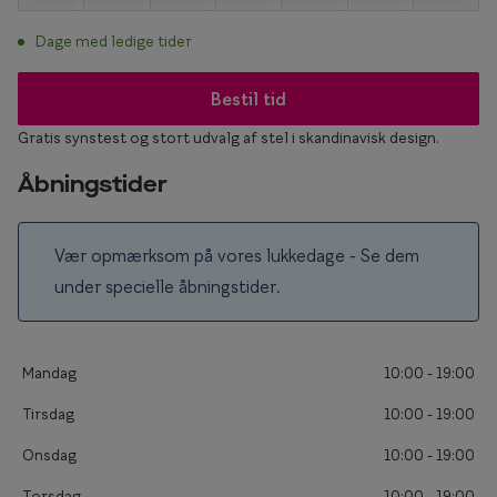
Form og farve
Dage med ledige tider
Brillemode 2026
Bestil tid
Ansigtsform og briller
Gratis synstest og stort udvalg af stel i skandinavisk design.
Brillekollektioner
Åbningstider
Brilleguide
Firkantede briller
Vær opmærksom på vores lukkedage - Se dem
under specielle åbningstider.
Runde briller
Sorte briller
Mandag
10:00 - 19:00
Titanium briller
Tirsdag
10:00 - 19:00
Røde briller
Onsdag
10:00 - 19:00
Briller til ovalt ansigt
Torsdag
10:00 - 19:00