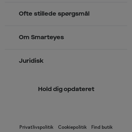
Briller
Book tid
Ofte stillede spørgsmål
Solbriller
Spørgsmål & svar (FAQ)
Priser
Kontaktlinser
Smarteyes Erhverv / B2B
Om Smarteyes
Glas og stel
Læsebriller
Briller på afbetaling
Om Smarteyes
Garantier
Se nuværende tilbud
Juridisk
Job hos Smarteyes
Delbetaling
Privatlivspolitik
CSR
Spørgsmål & svar (FAQ)
Hold dig opdateret
Cookiepolitik
Kundeservice
Privatlivspolitik
Cookiepolitik
Find butik