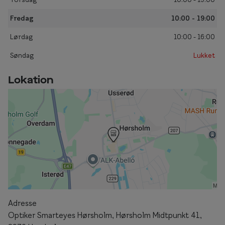
Briller til rundt ansigt
Fredag
10:00 - 19:00
Populære kollektioner
Lørdag
10:00 - 16:00
Søndag
Lukket
Efva Attling
Oscar Jacobson
Lokation
Taberg by Smarteyes
Smarteyes Core
Stil
Stilguide
Icons
Statements
Adresse
Optiker Smarteyes Hørsholm, Hørsholm Midtpunkt 41,
Essentials