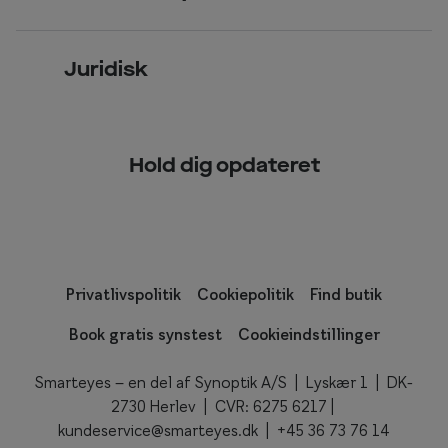
Glas og stel
i
Læsebriller
Briller på afbetaling
l
Om Smarteyes
Garantier
e
Se nuværende tilbud
Juridisk
t
Job hos Smarteyes
Delbetaling
a
Privatlivspolitik
CSR
s
Spørgsmål & svar (FAQ)
t
Hold dig opdateret
Cookiepolitik
n
Kundeservice
e
d
f
o
Privatlivspolitik
Cookiepolitik
Find butik
r
d
Book gratis synstest
Cookieindstillinger
e
l
Smarteyes – en del af Synoptik A/S | Lyskær 1 | DK-
e
2730 Herlev | CVR: 6275 6217 |
d
kundeservice@smarteyes.dk
| +45
36 73 76 14
i