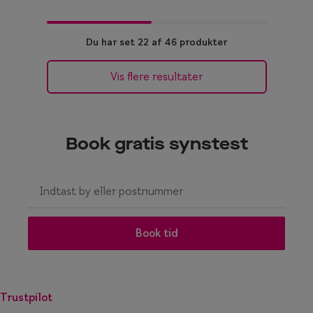
Du har set 22 af 46 produkter
Vis flere resultater
Book gratis synstest
I
n
g
e
Book tid
n
r
e
Trustpilot
s