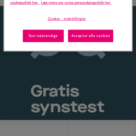
cookiepolitik her.
Læs mere om vores persondatapoltik her.
Form og farve
Cookie - indstillinger
Brillemode 2026
Ansigtsform og briller
Kun nødvendige
Accepter alle cookies
Brillekollektioner
Brilleguide
Firkantede briller
Runde briller
Sorte briller
Titanium briller
Røde briller
Briller til ovalt ansigt