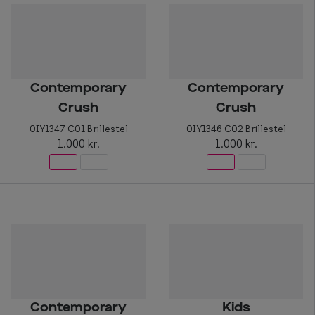
Briller til rundt ansigt
Populære kollektioner
Efva Attling
Contemporary
Contemporary
Oscar Jacobson
Crush
Crush
0IY1347 C01 Brillestel
0IY1346 C02 Brillestel
Taberg by Smarteyes
1.000 kr.
1.000 kr.
Smarteyes Core
Stil
Stilguide
Icons
Statements
Contemporary
Kids
Essentials