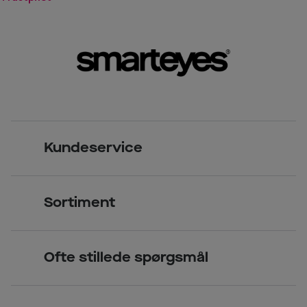
Kundeservice
Kontakt os
Sortiment
Find butik
Briller
Book tid
Ofte stillede spørgsmål
Solbriller
Spørgsmål & svar (FAQ)
Priser
Kontaktlinser
Smarteyes Erhverv / B2B