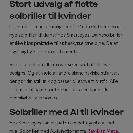
Stort udvalg af flotte
u
g
solbriller til kvinder
p
Du har et ocean af muligheder, når du skal finde dine
i
l
nye solbriller til damer hos Smarteyes. Damesolbriller
e
er ikke blot praktiske til at beskytte dine øjne. De er
t
også vigtige fashion statements.
a
s
Vi har solbriller i alt fra oversized stel til cat eye
t
designs. Og et væld af andre skandinaviske stilarter,
n
der gør din stil unik og passer til ethvert outfit. Alle
e
solbriller til damer online her på siden finder du
d
ovenikøbet kun hos os.
f
o
Solbriller med AI til kvinder
r
d
Hos Smarteyes kan du udforske det nyeste af det
e
nye: Solbriller med AI-funktioner fra
Ray-Ban Meta
.