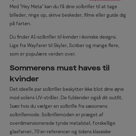
l
Med "Hey Meta" kan du få dine solbriller til at tage
e
billeder, ringe op, skrive beskeder, filme eller guide dig
d
i
på farten.
n
Du finder AI-solbriller til kvinder i ikoniske designs.
n
u
Lige fra Wayfarer til Skyler, Scriber og mange flere,
v
som er populære verden over.
æ
r
Sommerens must haves til
e
kvinder
n
d
Det ideelle par solbriller beskytter ikke blot dine øjne
e
mod solens UV-stråler. De fuldender også dit outfit.
l
Især hvis du vælger en solbrille fra sæsonens
o
solbrillemode. Solbrillemoden er præget af
k
overdimensionerede tynde metalstel, forskellige
a
glasfarver, 70’er-referencer og tidens klassiske
t