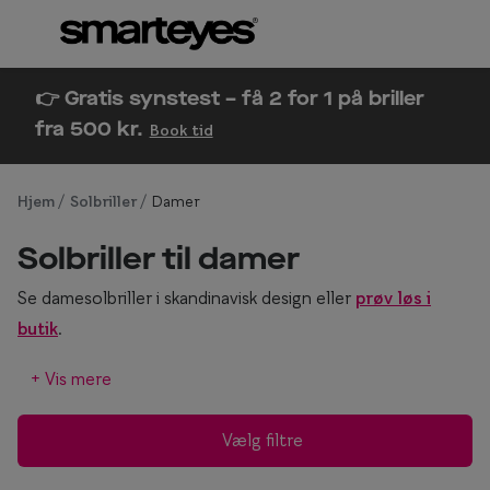
Gå til
indhold
Se alle briller
Se alle so
👉 Gratis synstest – få 2 for 1 på briller
fra 500 kr.
Book tid
Kategorier
Kategor
Damer
Damer
Hjem
Solbriller
Damer
Herrer
Herrer
Solbriller til damer
Børn
Børn
Se damesolbriller i skandinavisk design eller
prøv løs i
Læsebriller
Polarisere
butik
.
Solbriller
Book gratis synstest
+ Vis mere
Design din
Synstest hos Smarteyes
Vælg filtre
Form & 
Synstest til børn