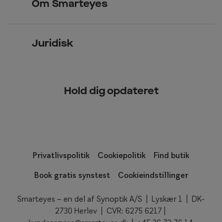
Om Smarteyes
Glas og stel
Læsebriller
Briller på afbetaling
Om Smarteyes
Garantier
Se nuværende tilbud
Juridisk
Job hos Smarteyes
Delbetaling
Privatlivspolitik
CSR
Spørgsmål & svar (FAQ)
Hold dig opdateret
Cookiepolitik
Kundeservice
Privatlivspolitik
Cookiepolitik
Find butik
Book gratis synstest
Cookieindstillinger
Smarteyes – en del af Synoptik A/S | Lyskær 1 | DK-
2730 Herlev | CVR: 6275 6217 |