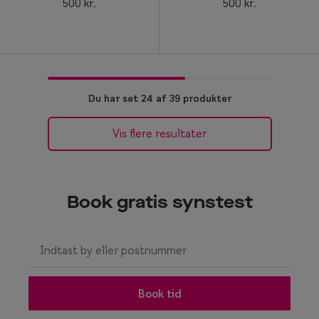
500 kr.
500 kr.
Du har set 24 af 39 produkter
Vis flere resultater
Book gratis synstest
I
n
g
e
Book tid
n