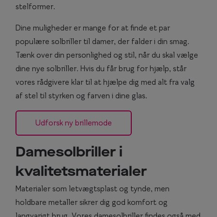
i
stelformer.
o
Dine muligheder er mange for at finde et par
n
populære solbriller til damer, der falder i din smag.
Tænk over din personlighed og stil, når du skal vælge
dine nye solbriller. Hvis du får brug for hjælp, står
vores rådgivere klar til at hjælpe dig med alt fra valg
af stel til styrken og farven i dine glas.
Udforsk ny brillemode
Damesolbriller i
kvalitetsmaterialer
Materialer som letvægtsplast og tynde, men
holdbare metaller sikrer dig god komfort og
langvarigt brug. Vores damesolbriller findes også med