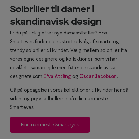
r
Solbriller til damer i
e
s
skandinavisk design
u
Er du på udkig efter nye damesolbriller? Hos
l
t
Smarteyes finder du et stort udvalg af smarte og
a
trendy solbriller til kvinder. Vælg mellem solbriller fra
t
vores egne designere og kollektioner, som vi har
e
udviklet i samarbejde med førende skandinaviske
r
designere som
Efva Attling
og
Oscar Jacobson
.
f
u
Gå på opdagelse i vores kollektioner til kvinder her på
n
siden, og prøv solbrillerne på i din nærmeste
d
Smarteyes.
e
t
.
Find nærmeste Smarteyes
B
r