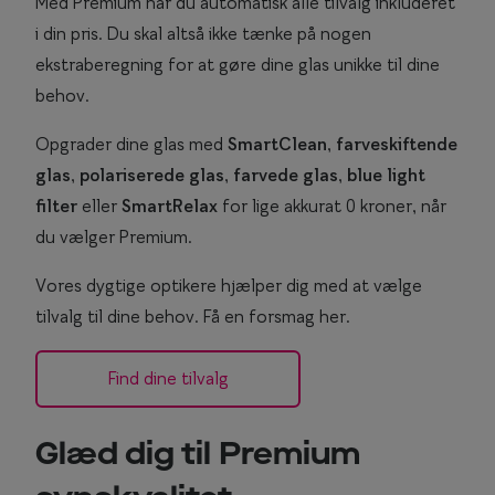
Med Premium har du automatisk alle tilvalg inkluderet
Briller til rundt ansigt
i din pris. Du skal altså ikke tænke på nogen
ekstraberegning for at gøre dine glas unikke til dine
Populære kollektioner
behov.
Efva Attling
Opgrader dine glas med
SmartClean
,
farveskiftende
Oscar Jacobson
glas
,
polariserede glas
,
farvede glas
,
blue light
filter
eller
SmartRelax
for lige akkurat 0 kroner, når
Taberg by Smarteyes
du vælger Premium.
Smarteyes Core
Vores dygtige optikere hjælper dig med at vælge
Stil
tilvalg til dine behov. Få en forsmag her.
Stilguide
Find dine tilvalg
Icons
Statements
Glæd dig til Premium
Essentials