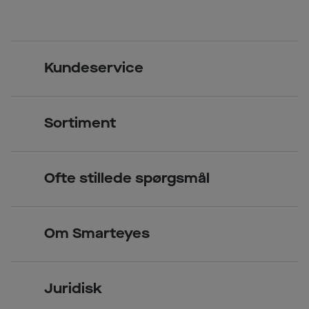
Kundeservice
Kontakt os
Sortiment
Find butik
Briller
Book tid
Ofte stillede spørgsmål
Solbriller
Spørgsmål & svar (FAQ)
Priser
Kontaktlinser
Smarteyes Erhverv / B2B
Om Smarteyes
Glas og stel
Læsebriller
Briller på afbetaling
Om Smarteyes
Garantier
Se nuværende tilbud
Juridisk
Job hos Smarteyes
Delbetaling