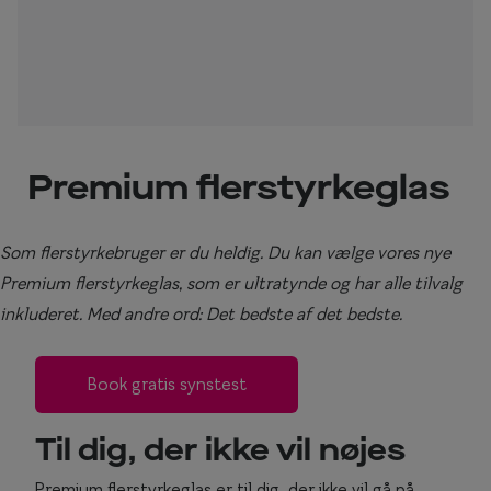
Essilor® Stellest®
Sorte solb
Guldsolbri
Mere om briller
Brune solb
Briller på afbetaling
Farveskift
SmartFreedom kontant
Premium flerstyrkeglas
Populær
Brillepriser
Brilleglas tilvalg
Efva Attli
Som flerstyrkebruger er du heldig. Du kan vælge vores nye
Premium flerstyrkeglas, som er ultratynde og har alle tilvalg
Børnebriller priser
Oscar Ja
inkluderet. Med andre ord: Det bedste af det bedste.
Billige briller
Ray-Ban
Flerstyrkeglas
Ray-Ban M
Book gratis synstest
Enkeltstyrkeglas
Til dig, der ikke vil nøjes
Premium flerstyrkeglas
Premium flerstyrkeglas er til dig, der ikke vil gå på