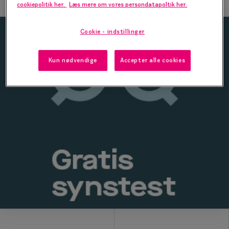
cookiepolitik her.
Læs mere om vores persondatapoltik her.
Form og farve
Cookie - indstillinger
Brillemode 2026
Ansigtsform og briller
Kun nødvendige
Accepter alle cookies
Brillekollektioner
Brilleguide
Firkantede briller
Runde briller
Sorte briller
Titanium briller
Røde briller
Briller til ovalt ansigt