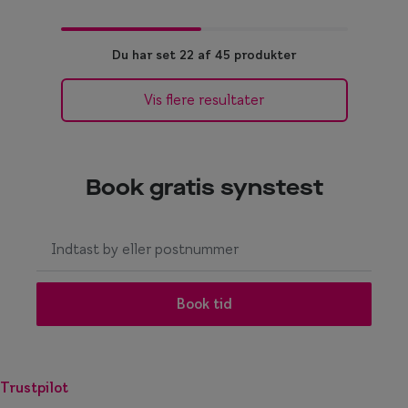
Du har set 22 af 45 produkter
Vis flere resultater
Book gratis synstest
I
n
g
e
Book tid
n
r
e
Trustpilot
s