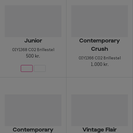
Briller til rundt ansigt
Populære kollektioner
Efva Attling
Junior
Contemporary
Oscar Jacobson
Crush
0IY1368 C02 Brillestel
500 kr.
Taberg by Smarteyes
0IY1366 C02 Brillestel
1.000 kr.
Smarteyes Core
Stil
Stilguide
Icons
Statements
Contemporary
Vintage Flair
Essentials