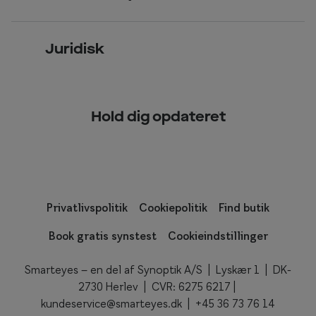
Glas og stel
i
Læsebriller
Briller på afbetaling
l
Om Smarteyes
Garantier
e
Se nuværende tilbud
Juridisk
t
Job hos Smarteyes
Delbetaling
a
Privatlivspolitik
CSR
s
Spørgsmål & svar (FAQ)
t
Hold dig opdateret
Cookiepolitik
n
Kundeservice
e
d
f
o
Privatlivspolitik
Cookiepolitik
Find butik
r
d
Book gratis synstest
Cookieindstillinger
e
l
Smarteyes – en del af Synoptik A/S | Lyskær 1 | DK-
e
2730 Herlev | CVR: 6275 6217 |
d
kundeservice@smarteyes.dk
| +45
36 73 76 14
i