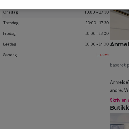
Tirsdag
10:00 - 17:30
Titanium briller
Ray-Ban
Onsdag
10:00 - 17:30
keglas
Røde briller
Ray-Ban Meta
Torsdag
10:00 - 17:30
Briller til ovalt ansigt
Fredag
10:00 - 18:00
Briller til rundt ansigt
Lørdag
10:00 - 14:00
Anmel
Søndag
Lukket
baseret 
Anmeldel
andre. Vi
Skriv en
Butik