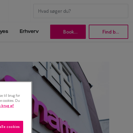
Book tid
Find butik
yes
Erhverv
Efva Attling
Oscar Jacobson
Taberg by Smarteyes
Smarteyes Core
, til brug for
le cookies. Du
 brug af
Stilguide
alle cookies
Icons