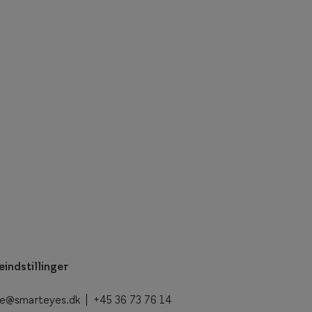
eindstillinger
ce@smarteyes.dk
| +45
36 73 76 14