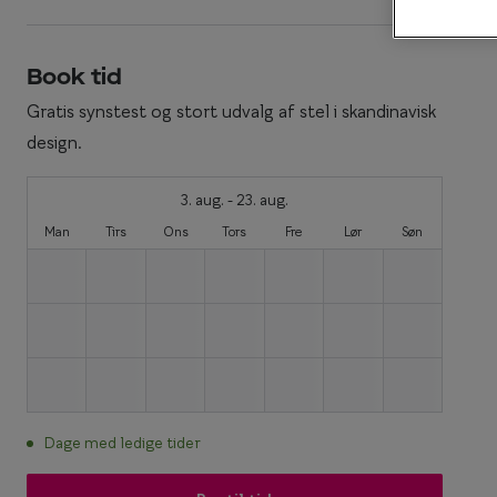
Enkeltstyrkeglas
Synstest til børn
Premium flerstyr
Book tid
Essilor® Stellest®
Gratis synstest og stort udvalg af stel i skandinavisk
design.
3. aug. - 23. aug.
Man
Tirs
Ons
Tors
Fre
Lør
Søn
Dage med ledige tider