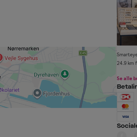
Smarteye
24.9 km f
Se alle 
Betal
Social