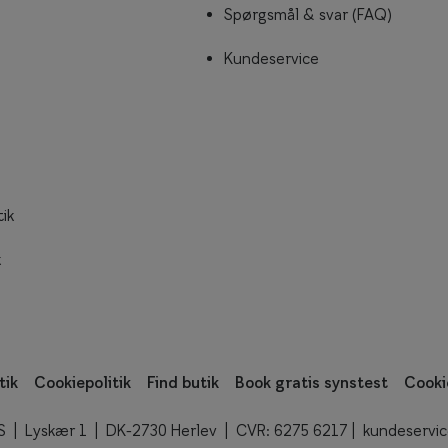
Spørgsmål & svar (FAQ)
Kundeservice
tik
k
tik
Cookiepolitik
Find butik
Book gratis synstest
Cooki
/S | Lyskær 1 | DK-2730 Herlev | CVR: 6275 6217 |
kundeservi