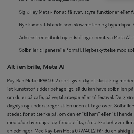
Enkeltstyrkeglas
Synstest til børn
Sig »Hey Meta« for at få svar, styre funktioner eller
Premium flerstyr
Essilor® Stellest®
Nye kameratilstande som slow motion og hyperlapse hjæ
Administrer indhold og indstillinger nemt via Meta AI
Solbriller til generelle formål. Høj beskyttelse mod so
Alt i en brille, Meta AI
Ray-Ban Meta 0RW4012 i sort giver dig et klassisk og modern
let kunststof sidder behageligt, så du kan have solbrillen 
om du er på café, på vej til arbejde eller til festival. De grø
dagslys og understreger stilen uden at tage over. Solbrillen 
stedet for at tænke på, om den er “til ham” eller “til hend
med både hverdags- og ferieoutfits, så du ikke behøver flere f
anledninger. Med Ray-Ban Meta 0RW4012 får du en alsidig solb