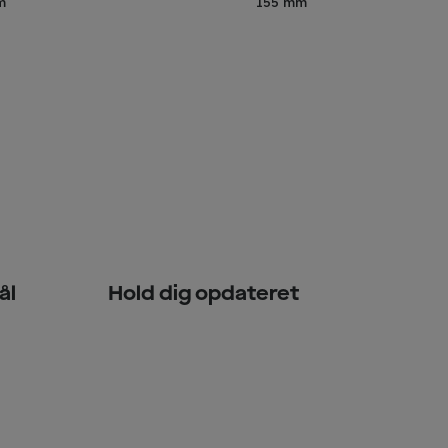
m
155 mm
ål
Hold dig opdateret