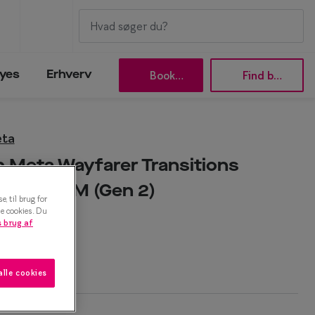
Book tid
Find butik
yes
Erhverv
eta
Efva Attling
 Meta Wayfarer Transitions
Oscar Jacobson
2 601/1M (Gen 2)
Taberg by Smarteyes
, til brug for
le cookies. Du
Smarteyes Core
 brug af
.
alle cookies
Stilguide
Icons