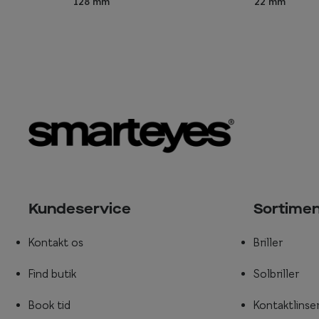
128 mm
22 mm
Kundeservice
Sortime
Kontakt os
Briller
Find butik
Solbriller
Book tid
Kontaktlinse