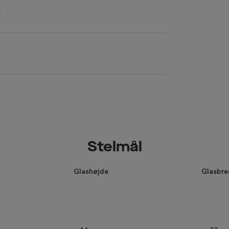
.
Stelmål
Glashøjde
Glasbr