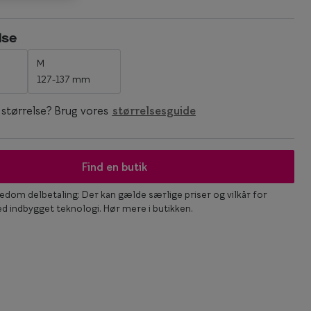
Statements
lse
Essentials
M
127-137 mm
n størrelse? Brug vores
størrelsesguide
Find en butik
dom delbetaling: Der kan gælde særlige priser og vilkår for
ed indbygget teknologi. Hør mere i butikken.