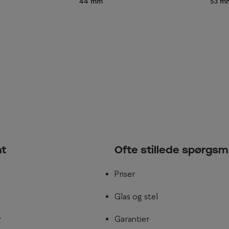
53 m
44 mm
nt
Ofte stillede spørgsm
Priser
Glas og stel
r
Garantier