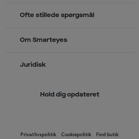
Briller
Book tid
Ofte stillede spørgsmål
Solbriller
Spørgsmål & svar (FAQ)
Priser
Kontaktlinser
Smarteyes Erhverv / B2B
Om Smarteyes
Glas og stel
Læsebriller
Briller på afbetaling
Om Smarteyes
Garantier
Se nuværende tilbud
Juridisk
Job hos Smarteyes
Delbetaling
Privatlivspolitik
CSR
Spørgsmål & svar (FAQ)
Hold dig opdateret
Cookiepolitik
Kundeservice
Privatlivspolitik
Cookiepolitik
Find butik