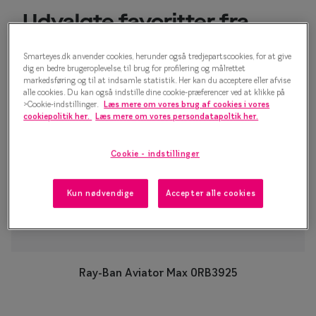
Form og farve
Udvalgte favoritter fra
Brillemode 2026
Ray-Ban
Smarteyes.dk anvender cookies, herunder også tredjepartscookies, for at give
dig en bedre brugeroplevelse, til brug for profilering og målrettet
Ansigtsform og briller
markedsføring og til at indsamle statistik. Her kan du acceptere eller afvise
alle cookies. Du kan også indstille dine cookie-præferencer ved at klikke på
Brillekollektioner
>Cookie-indstillinger.
Læs mere om vores brug af cookies i vores
cookiepolitik her.
Læs mere om vores persondatapoltik her.
Brilleguide
Cookie - indstillinger
Firkantede briller
Runde briller
Kun nødvendige
Accepter alle cookies
Sorte briller
Titanium briller
Ray-Ban Aviator Max 0RB3925
Røde briller
Briller til ovalt ansigt