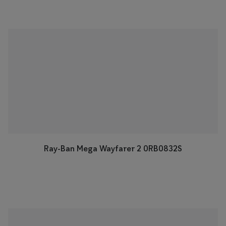
Briller til rundt ansigt
Populære kollektioner
Efva Attling
Oscar Jacobson
Taberg by Smarteyes
Smarteyes Core
Stil
Ray-Ban Mega Wayfarer 2 0RB0832S
Stilguide
Icons
Statements
Essentials