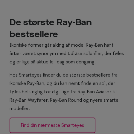
Essilor® Stellest®
Sorte solb
Guldsolbri
Mere om briller
De største Ray-Ban
Brune solb
Briller på afbetaling
bestsellere
Farveskift
SmartFreedom kontant
Ikoniske former går aldrig af mode. Ray-Ban har i
årtier været synonym med tidløse solbriller, der føles
Populær
Brillepriser
og er lige så aktuelle i dag som dengang.
Brilleglas tilvalg
Efva Attli
Hos Smarteyes finder du de største bestsellere fra
Børnebriller priser
Oscar Ja
ikoniske Ray-Ban, og du kan nemt finde en stil, der
Billige briller
Ray-Ban
føles helt rigtig for dig. Lige fra Ray-Ban Aviator til
Ray-Ban Wayfarer, Ray-Ban Round og nyere smarte
Flerstyrkeglas
Ray-Ban M
modeller.
Enkeltstyrkeglas
Find din nærmeste Smarteyes
Premium flerstyrkeglas