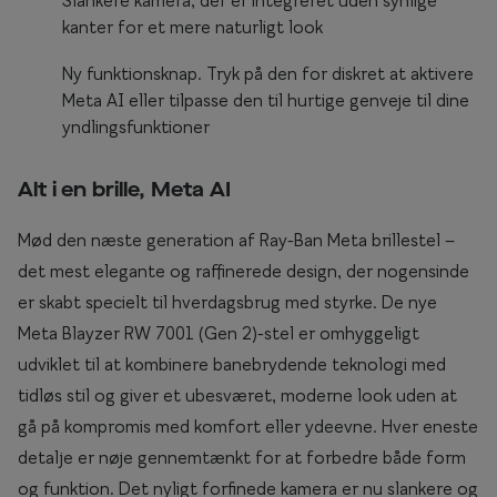
Slankere kamera, der er integreret uden synlige
Briller til rundt ansigt
kanter for et mere naturligt look
Ny funktionsknap. Tryk på den for diskret at aktivere
Populære kollektioner
Meta AI eller tilpasse den til hurtige genveje til dine
Efva Attling
yndlingsfunktioner
Oscar Jacobson
Alt i en brille, Meta AI
Taberg by Smarteyes
Mød den næste generation af Ray-Ban Meta brillestel –
Smarteyes Core
det mest elegante og raffinerede design, der nogensinde
er skabt specielt til hverdagsbrug med styrke. De nye
Stil
Meta Blayzer RW 7001 (Gen 2)-stel er omhyggeligt
Stilguide
udviklet til at kombinere banebrydende teknologi med
tidløs stil og giver et ubesværet, moderne look uden at
Icons
gå på kompromis med komfort eller ydeevne. Hver eneste
Statements
detalje er nøje gennemtænkt for at forbedre både form
og funktion. Det nyligt forfinede kamera er nu slankere og
Essentials