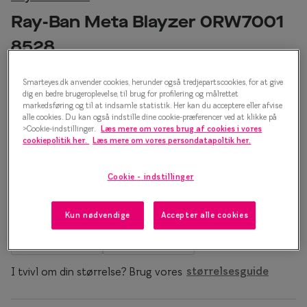
Essilor® Stellest®
Sorte solb
Ray-Ban Meta Blayzer 0RW7001
Guldsolbri
Mere om briller
8528
Brune solb
Briller på afbetaling
AI-briller
Smarteyes.dk anvender cookies, herunder også tredjepartscookies, for at give
Farveskift
dig en bedre brugeroplevelse, til brug for profilering og målrettet
SmartFreedom kontant
markedsføring og til at indsamle statistik. Her kan du acceptere eller afvise
3.899 kr.
alle cookies. Du kan også indstille dine cookie-præferencer ved at klikke på
Populær
Brillepriser
>Cookie-indstillinger.
Læs mere om vores brug af cookies i vores
cookiepolitik her.
Læs mere om vores persondatapoltik her.
Brilleglas tilvalg
Efva Attli
Skildpadde
Cookie - indstillinger
Børnebriller priser
Oscar Ja
Stelstørrelse
Billige briller
Ray-Ban
Kun nødvendige
Accepter alle cookies
XS
M
Flerstyrkeglas
Ray-Ban M
Op til 119 mm
127-137 mm
Enkeltstyrkeglas
I tvivl om din størrelse? Brug vores
størrelsesguide
Premium flerstyrkeglas