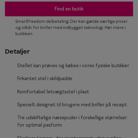
Form og farve
Find en butik
Brillemode 2026
SmartFreedom delbetaling: Der kan gælde særlige priser
og vilkår for briller med indbygget teknologi. Hør mere i
Ansigtsform og briller
butikken.
Brillekollektioner
Detaljer
Brilleguide
Stellet kan prøves og købes i vores fysiske butikker
Firkantede briller
Firkantet stel i skildpadde
Runde briller
Komfortabel letvægtsstel i plast
Sorte briller
Specielt designet til brugere med briller på recept
Titanium briller
Tre udskiftelige næsepuder i forskellige størrelser
Røde briller
for optimal pasform
Briller til ovalt ansigt