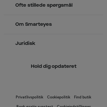
Book tid
Ofte stillede spørgsmål
Solbriller
Spørgsmål & svar (FAQ)
Priser
Kontaktlinser
Smarteyes Erhverv / B2B
Om Smarteyes
Glas og stel
Læsebriller
Briller på afbetaling
Om Smarteyes
Garantier
Se nuværende tilbud
Juridisk
Job hos Smarteyes
Delbetaling
Privatlivspolitik
CSR
Spørgsmål & svar (FAQ)
Hold dig opdateret
Cookiepolitik
Kundeservice
Privatlivspolitik
Cookiepolitik
Find butik
Book gratis synstest
Cookieindstillinger