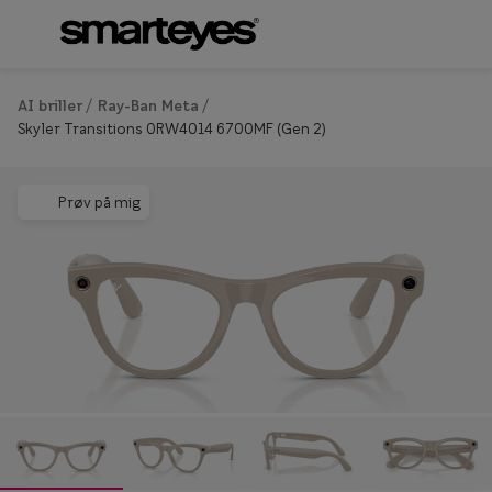
Gå til
indhold
Se alle briller
Se alle so
AI briller
Ray-Ban Meta
Skyler Transitions 0RW4014 6700MF (Gen 2)
Kategorier
Kategor
Damer
Damer
Prøv på mig
Herrer
Herrer
Børn
Børn
Læsebriller
Polarisere
Solbriller
Book gratis synstest
Design din
Synstest hos Smarteyes
Form & 
Synstest til børn