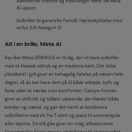
Administrer indhold og indstillinger nemt via Meta
Briller til rundt ansigt
AI-appen
Solbriller til generelle formål. Høj beskyttelse mod
Populære kollektioner
sollys (UV-kategori 3)
Efva Attling
Alt i en brille, Meta AI
Oscar Jacobson
Taberg by Smarteyes
Ray-Ban Meta 0RW4014 er til dig, der vil have solbriller
med et klassisk udtryk og en moderne kant. Det lette
Smarteyes Core
plastikstel i grå giver en behagelig følelse på næsen hele
dagen, så du kan have dem på til både arbejde, byliv og
Stil
ferie uden at tænke over komforten. Cateye-formen
Stilguide
giver et stilfuldt og tidløst udseende, der klæder både
kvinder og mænd, og gør det nemt at kombinere
Icons
solbrillerne med alt fra T-shirt og jeans til sommerkjole
Statements
eller skjorte. De blå glas giver en rolig, afbalanceret
Essentials
fornemmelse foran øjnene og bidrager til et personligt