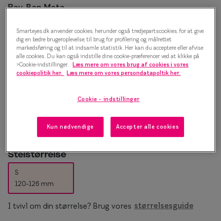
Essilor® Stellest®
Sorte solb
Ray-Ban Meta
Ray-Ban Meta Skyler Transitions
Guldsolbri
Mere om briller
Smarteyes.dk anvender cookies, herunder også tredjepartscookies, for at give
dig en bedre brugeroplevelse, til brug for profilering og målrettet
0RW4014 6700MF (Gen 2)
Brune solb
markedsføring og til at indsamle statistik. Her kan du acceptere eller afvise
Briller på afbetaling
alle cookies. Du kan også indstille dine cookie-præferencer ved at klikke på
Farveskift
>Cookie-indstillinger.
Læs mere om vores brug af cookies i vores
AI-briller
SmartFreedom kontant
cookiepolitik her.
Læs mere om vores persondatapoltik her.
4.198 kr.
Populær
Brillepriser
Cookie - indstillinger
Brilleglas tilvalg
Efva Attli
Blå / Grå
Kun nødvendige
Accepter alle cookies
Børnebriller priser
Oscar Ja
Billige briller
Ray-Ban
Stelstørrelse
Flerstyrkeglas
Ray-Ban M
S
120-126 mm
Enkeltstyrkeglas
I tvivl om din størrelse? Brug vores
størrelsesguide
Premium flerstyrkeglas