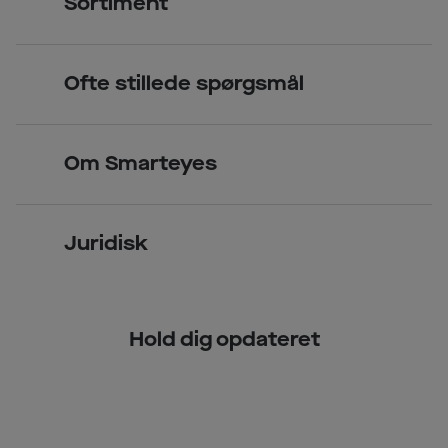
Sortiment
Find butik
Briller
Book tid
Ofte stillede spørgsmål
Solbriller
Spørgsmål & svar (FAQ)
Priser
Kontaktlinser
Smarteyes Erhverv / B2B
Om Smarteyes
Glas og stel
Læsebriller
Briller på afbetaling
Om Smarteyes
Garantier
Se nuværende tilbud
Juridisk
Job hos Smarteyes
Delbetaling
Privatlivspolitik
CSR
Spørgsmål & svar (FAQ)
Hold dig opdateret
Cookiepolitik
Kundeservice