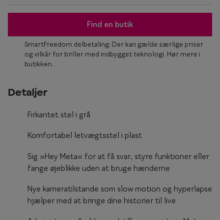
Form og farve
Find en butik
Brillemode 2026
SmartFreedom delbetaling: Der kan gælde særlige priser
Ansigtsform og briller
og vilkår for briller med indbygget teknologi. Hør mere i
butikken.
Brillekollektioner
Brilleguide
Detaljer
Firkantede briller
Firkantet stel i grå
Runde briller
Komfortabel letvægtsstel i plast
Sorte briller
Sig »Hey Meta« for at få svar, styre funktioner eller
fange øjeblikke uden at bruge hænderne
Titanium briller
Nye kameratilstande som slow motion og hyperlapse
Røde briller
hjælper med at bringe dine historier til live
Briller til ovalt ansigt