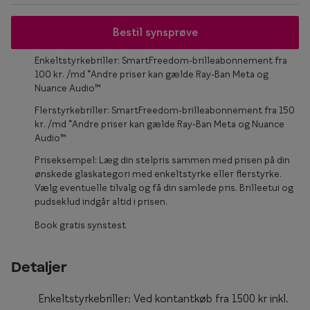
Form og farve
Bestil synsprøve
Brillemode 2026
Enkeltstyrkebriller: SmartFreedom-brilleabonnement fra
100 kr. /md *Andre priser kan gælde Ray-Ban Meta og
Ansigtsform og briller
Nuance Audio™
Brillekollektioner
Flerstyrkebriller: SmartFreedom-brilleabonnement fra 150
kr. /md *Andre priser kan gælde Ray-Ban Meta og Nuance
Brilleguide
Audio™
Firkantede briller
Priseksempel: Læg din stelpris sammen med prisen på din
ønskede glaskategori med enkeltstyrke eller flerstyrke.
Runde briller
Vælg eventuelle tilvalg og få din samlede pris. Brilleetui og
pudseklud indgår altid i prisen.
Sorte briller
Book gratis synstest
Titanium briller
Detaljer
Røde briller
Briller til ovalt ansigt
Enkeltstyrkebriller: Ved kontantkøb fra 1500 kr inkl.