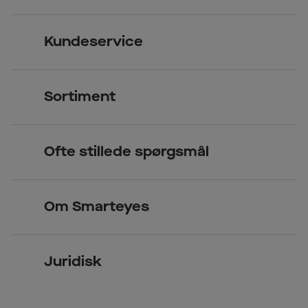
Kundeservice
Kontakt os
Sortiment
Find butik
Briller
Book tid
Ofte stillede spørgsmål
Solbriller
Spørgsmål & svar (FAQ)
Priser
Kontaktlinser
Smarteyes Erhverv / B2B
Om Smarteyes
Glas og stel
Læsebriller
Briller på afbetaling
Om Smarteyes
Garantier
Se nuværende tilbud
Juridisk
Job hos Smarteyes
Delbetaling
Privatlivspolitik
CSR