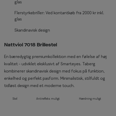
glas
Briller til rundt ansigt
Flerstyrkebriller: Ved kontantkøb fra 2000 kr inkl.
Populære kollektioner
glas
Efva Attling
Skandinavisk design
Oscar Jacobson
Nattviol 7018 Brillestel
Taberg by Smarteyes
En bæredygtig premiumkollektion med en følelse af høj
Smarteyes Core
kvalitet - udviklet eksklusivt af Smarteyes. Taberg
kombinerer skandinavisk design med fokus på funktion,
Stil
enkelhed og perfekt pasform. Minimalistisk, stilfuldt og
Stilguide
tidløst design med et moderne touch.
Icons
Stel
Antirefleks muligt
Hærdning muligt
Statements
Essentials