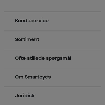
Kundeservice
Kontakt os
Sortiment
Find butik
Briller
Book tid
Ofte stillede spørgsmål
Solbriller
Spørgsmål & svar (FAQ)
Priser
Kontaktlinser
Smarteyes Erhverv / B2B
Om Smarteyes
Glas og stel
Læsebriller
Briller på afbetaling
Om Smarteyes
Garantier
Se nuværende tilbud
Juridisk
Job hos Smarteyes
Delbetaling