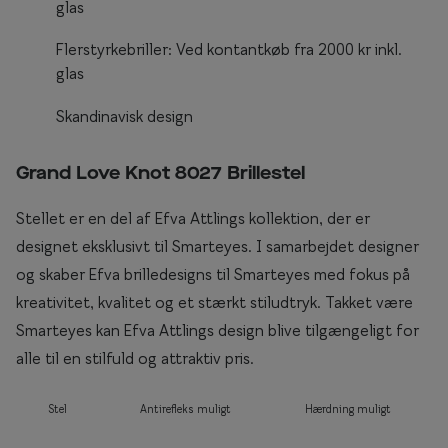
glas
Briller til rundt ansigt
Flerstyrkebriller: Ved kontantkøb fra 2000 kr inkl.
Populære kollektioner
glas
Efva Attling
Skandinavisk design
Oscar Jacobson
Grand Love Knot 8027 Brillestel
Taberg by Smarteyes
Stellet er en del af Efva Attlings kollektion, der er
Smarteyes Core
designet eksklusivt til Smarteyes. I samarbejdet designer
og skaber Efva brilledesigns til Smarteyes med fokus på
Stil
kreativitet, kvalitet og et stærkt stiludtryk. Takket være
Stilguide
Smarteyes kan Efva Attlings design blive tilgængeligt for
alle til en stilfuld og attraktiv pris.
Icons
Statements
Stel
Antirefleks muligt
Hærdning muligt
Essentials