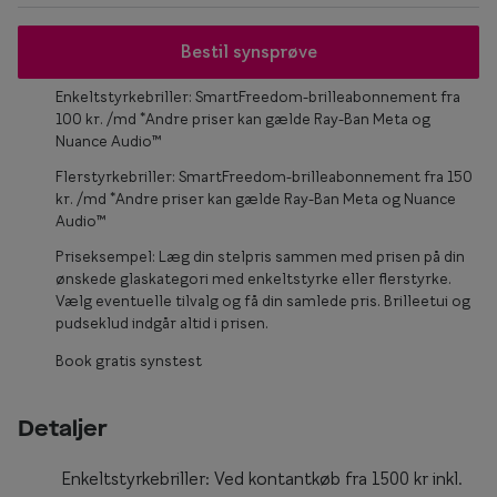
Form og farve
Bestil synsprøve
Brillemode 2026
Enkeltstyrkebriller: SmartFreedom-brilleabonnement fra
100 kr. /md *Andre priser kan gælde Ray-Ban Meta og
Ansigtsform og briller
Nuance Audio™
Brillekollektioner
Flerstyrkebriller: SmartFreedom-brilleabonnement fra 150
kr. /md *Andre priser kan gælde Ray-Ban Meta og Nuance
Brilleguide
Audio™
Firkantede briller
Priseksempel: Læg din stelpris sammen med prisen på din
ønskede glaskategori med enkeltstyrke eller flerstyrke.
Runde briller
Vælg eventuelle tilvalg og få din samlede pris. Brilleetui og
pudseklud indgår altid i prisen.
Sorte briller
Book gratis synstest
Titanium briller
Detaljer
Røde briller
Briller til ovalt ansigt
Enkeltstyrkebriller: Ved kontantkøb fra 1500 kr inkl.