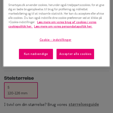
Efva Attling Grand Love Knot
Essilor® Stellest®
Sorte solb
Smarteyes.dk anvender cookies, herunder også tredjepartscookies, for at give
8027 2221 Brillestel
dig en bedre brugeroplevelse, til brug for profilering og målrettet
Guldsolbri
markedsføring og til at indsamle statistik. Her kan du acceptere eller afvise
Mere om briller
alle cookies. Du kan også indstille dine cookie-præferencer ved at klikke på
1.500 kr.
>Cookie-indstillinger.
Læs mere om vores brug af cookies i vores
Brune solb
Briller på afbetaling
cookiepolitik her.
Læs mere om vores persondatapoltik her.
Farveskift
SmartFreedom kontant
Vælg farve:
Cookie - indstillinger
Populær
Guld
Brillepriser
Kun nødvendige
Accepter alle cookies
Brilleglas tilvalg
Efva Attli
Børnebriller priser
Oscar Ja
Billige briller
Ray-Ban
Stelstørrelse
Flerstyrkeglas
Ray-Ban M
S
120-126 mm
Enkeltstyrkeglas
I tvivl om din størrelse? Brug vores
størrelsesguide
Premium flerstyrkeglas