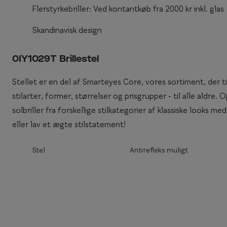
Flerstyrkebriller: Ved kontantkøb fra 2000 kr inkl. glas
Enkeltstyrkeglas
Synstest til børn
Premium flerstyr
Skandinavisk design
Essilor® Stellest®
0IY1029T Brillestel
Stellet er en del af Smarteyes Core, vores sortiment, der t
stilarter, former, størrelser og prisgrupper - til alle aldre
solbriller fra forskellige stilkategorier af klassiske looks
eller lav et ægte stilstatement!
Stel
Antirefleks muligt