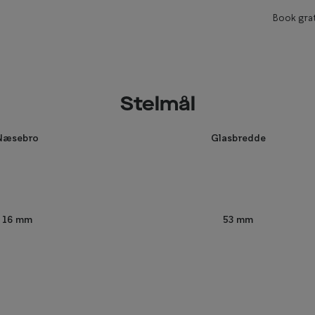
Book grat
Stelmål
Næsebro
Glasbredde
53 mm
16 mm