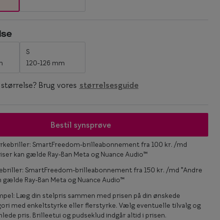
Statements
lse
Essentials
S
m
120-126 mm
n størrelse? Brug vores
størrelsesguide
Bestil synsprøve
rkebriller: SmartFreedom-brilleabonnement fra 100 kr. /md
riser kan gælde Ray-Ban Meta og Nuance Audio™
ebriller: SmartFreedom-brilleabonnement fra 150 kr. /md *Andre
an gælde Ray-Ban Meta og Nuance Audio™
mpel: Læg din stelpris sammen med prisen på din ønskede
ori med enkeltstyrke eller flerstyrke. Vælg eventuelle tilvalg og
lede pris. Brilleetui og pudseklud indgår altid i prisen.