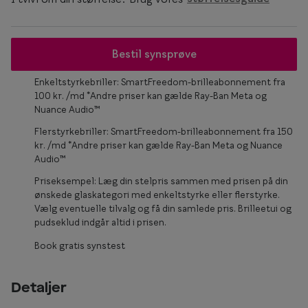
Form og farve
Brillemode 2026
Bestil synsprøve
Ansigtsform og briller
Enkeltstyrkebriller: SmartFreedom-brilleabonnement fra
100 kr. /md *Andre priser kan gælde Ray-Ban Meta og
Brillekollektioner
Nuance Audio™
Brilleguide
Flerstyrkebriller: SmartFreedom-brilleabonnement fra 150
kr. /md *Andre priser kan gælde Ray-Ban Meta og Nuance
Firkantede briller
Audio™
Priseksempel: Læg din stelpris sammen med prisen på din
Runde briller
ønskede glaskategori med enkeltstyrke eller flerstyrke.
Vælg eventuelle tilvalg og få din samlede pris. Brilleetui og
Sorte briller
pudseklud indgår altid i prisen.
Titanium briller
Book gratis synstest
Røde briller
Detaljer
Briller til ovalt ansigt