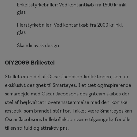
Enkeltstyrkebriller: Ved kontantkøb fra 1500 kr inkl.
Briller til rundt ansigt
glas
Populære kollektioner
Flerstyrkebriller: Ved kontantkøb fra 2000 kr inkl.
glas
Efva Attling
Skandinavisk design
Oscar Jacobson
Taberg by Smarteyes
0IY2099 Brillestel
Smarteyes Core
Stellet er en del af Oscar Jacobson-kollektionen, som er
eksklusivt designet til Smarteyes. I et tæt og inspirerende
Stil
samarbejde med Oscar Jacobsons designteam skabes der
Stilguide
stel af høj kvalitet i overensstemmelse med den ikoniske
æstetik, som brandet står for. Takket være Smarteyes kan
Icons
Oscar Jacobsons brillekollektion være tilgængelig for alle
Statements
til en stilfuld og attraktiv pris.
Essentials