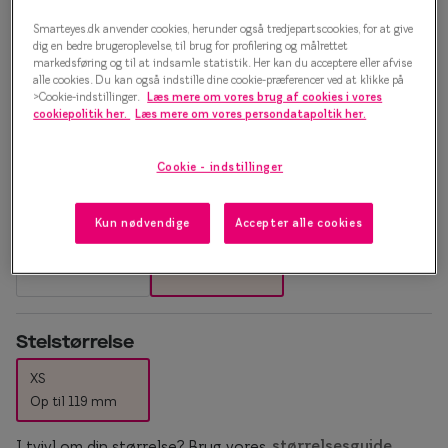
Essilor® Stellest®
Sorte solb
Oscar Jacobson 0IY2099 2
Smarteyes.dk anvender cookies, herunder også tredjepartscookies, for at give
dig en bedre brugeroplevelse, til brug for profilering og målrettet
Guldsolbri
Mere om briller
markedsføring og til at indsamle statistik. Her kan du acceptere eller afvise
Brillestel
alle cookies. Du kan også indstille dine cookie-præferencer ved at klikke på
Brune solb
>Cookie-indstillinger.
Læs mere om vores brug af cookies i vores
Briller på afbetaling
1.500 kr.
cookiepolitik her.
Læs mere om vores persondatapoltik her.
Farveskift
SmartFreedom kontant
Cookie - indstillinger
Populær
Brillepriser
Vælg farve:
Sort
Brilleglas tilvalg
Efva Attli
Kun nødvendige
Accepter alle cookies
Børnebriller priser
Oscar Ja
Billige briller
Ray-Ban
Stelstørrelse
Flerstyrkeglas
Ray-Ban M
XS
Enkeltstyrkeglas
Op til 119 mm
Premium flerstyrkeglas
I tvivl om din størrelse? Brug vores
størrelsesguide