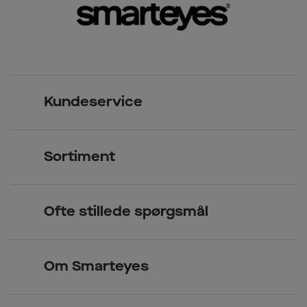
Kundeservice
Kontakt os
Sortiment
Find butik
Briller
Book tid
Ofte stillede spørgsmål
Solbriller
Spørgsmål & svar (FAQ)
Priser
Kontaktlinser
Smarteyes Erhverv / B2B
Om Smarteyes
Glas og stel
Læsebriller
Briller på afbetaling
Om Smarteyes