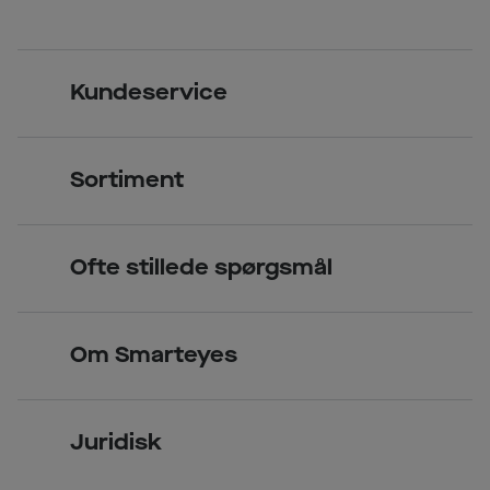
Kundeservice
Kontakt os
Sortiment
Find butik
Briller
Book tid
Ofte stillede spørgsmål
Solbriller
Spørgsmål & svar (FAQ)
Priser
Kontaktlinser
Smarteyes Erhverv / B2B
Om Smarteyes
Glas og stel
Læsebriller
Briller på afbetaling
Om Smarteyes
Garantier
Se nuværende tilbud
Juridisk
Job hos Smarteyes
Delbetaling