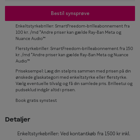
Form og farve
Bestil synsprøve
Brillemode 2026
Enkeltstyrkebriller: SmartFreedom-brilleabonnement fra
100 kr. /md *Andre priser kan gælde Ray-Ban Meta og
Ansigtsform og briller
Nuance Audio™
Brillekollektioner
Flerstyrkebriller: SmartFreedom-brilleabonnement fra 150
kr. /md *Andre priser kan gælde Ray-Ban Meta og Nuance
Brilleguide
Audio™
Priseksempel: Læg din stelpris sammen med prisen på din
Firkantede briller
ønskede glaskategori med enkeltstyrke eller flerstyrke.
Vælg eventuelle tilvalg og få din samlede pris. Brilleetui og
Runde briller
pudseklud indgår altid i prisen.
Sorte briller
Book gratis synstest
Titanium briller
Detaljer
Røde briller
Enkeltstyrkebriller: Ved kontantkøb fra 1500 kr inkl.
Briller til ovalt ansigt