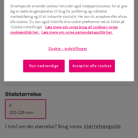
Essilor® Stellest®
Sorte solb
Smarteyes.dk anvender cookies, herunder også tredjepartscookies, for at give
Efva Attling 0IY2097 2 Brillestel
dig en bedre brugeroplevelse, til brug for profilering og målrettet
Guldsolbri
markedsføring og til at indsamle statistik. Her kan du acceptere eller afvise
Mere om briller
alle cookies. Du kan også indstille dine cookie-præferencer ved at klikke på
1.500 kr.
>Cookie-indstillinger.
Læs mere om vores brug af cookies i vores
Brune solb
Briller på afbetaling
cookiepolitik her.
Læs mere om vores persondatapoltik her.
Farveskift
SmartFreedom kontant
Vælg farve:
Cookie - indstillinger
Skildpadde
Populær
Brillepriser
Kun nødvendige
Accepter alle cookies
Brilleglas tilvalg
Efva Attli
Børnebriller priser
Oscar Ja
Billige briller
Ray-Ban
Stelstørrelse
S
Flerstyrkeglas
Ray-Ban M
120-126 mm
Enkeltstyrkeglas
I tvivl om din størrelse? Brug vores
størrelsesguide
Premium flerstyrkeglas