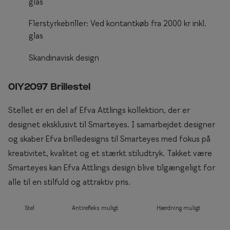
glas
Briller til rundt ansigt
Flerstyrkebriller: Ved kontantkøb fra 2000 kr inkl.
glas
Populære kollektioner
Skandinavisk design
Efva Attling
Oscar Jacobson
0IY2097 Brillestel
Taberg by Smarteyes
Stellet er en del af Efva Attlings kollektion, der er
Smarteyes Core
designet eksklusivt til Smarteyes. I samarbejdet designer
og skaber Efva brilledesigns til Smarteyes med fokus på
Stil
kreativitet, kvalitet og et stærkt stiludtryk. Takket være
Stilguide
Smarteyes kan Efva Attlings design blive tilgængeligt for
alle til en stilfuld og attraktiv pris.
Icons
Statements
Stel
Antirefleks muligt
Hærdning muligt
Essentials