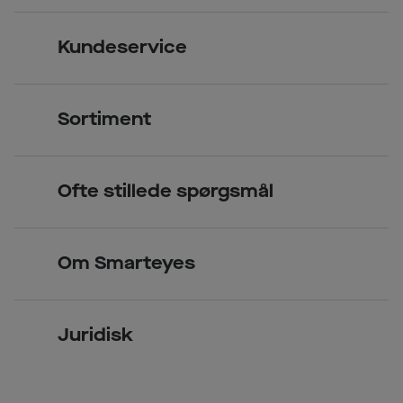
Kundeservice
Kontakt os
Sortiment
Find butik
Briller
Book tid
Ofte stillede spørgsmål
Solbriller
Spørgsmål & svar (FAQ)
Priser
Kontaktlinser
Smarteyes Erhverv / B2B
Om Smarteyes
Glas og stel
Læsebriller
Briller på afbetaling
Om Smarteyes
Garantier
Se nuværende tilbud
Juridisk
Job hos Smarteyes
Delbetaling
Privatlivspolitik
CSR
Spørgsmål & svar (FAQ)