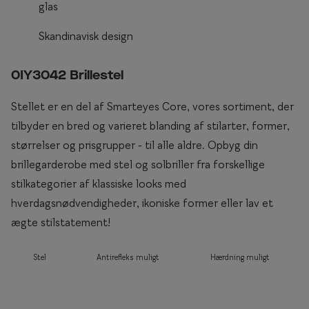
glas
Briller til rundt ansigt
Skandinavisk design
Populære kollektioner
0IY3042 Brillestel
Efva Attling
Oscar Jacobson
Stellet er en del af Smarteyes Core, vores sortiment, der
tilbyder en bred og varieret blanding af stilarter, former,
Taberg by Smarteyes
størrelser og prisgrupper - til alle aldre. Opbyg din
Smarteyes Core
brillegarderobe med stel og solbriller fra forskellige
stilkategorier af klassiske looks med
Stil
hverdagsnødvendigheder, ikoniske former eller lav et
ægte stilstatement!
Stilguide
Icons
Stel
Antirefleks muligt
Hærdning muligt
Statements
Essentials