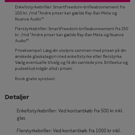
Enkeltstyrkebriller: SmartFreedom-brilleabonnement fra
Form og farve
100 kr. /md *Andre priser kan gælde Ray-Ban Meta og
Nuance Audio™
Brillemode 2026
Flerstyrkebriller: SmartFreedom-brilleabonnement fra 150
Ansigtsform og briller
kr. /md *Andre priser kan gælde Ray-Ban Meta og Nuance
Audio™
Brillekollektioner
Priseksempel: Læg din stelpris sammen med prisen på din
ønskede glaskategori med enkeltstyrke eller flerstyrke.
Brilleguide
Vælg eventuelle tilvalg og få din samlede pris. Brilleetui og
pudseklud indgår altid i prisen.
Firkantede briller
Book gratis synstest
Runde briller
Sorte briller
Detaljer
Titanium briller
Enkeltstyrkebriller: Ved kontantkøb fra 500 kr inkl.
Røde briller
glas
Briller til ovalt ansigt
Flerstyrkebriller: Ved kontantkøb fra 1000 kr inkl.