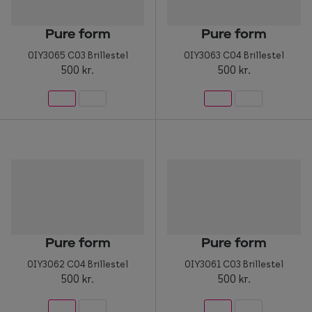
Briller til rundt ansigt
Pure form
Pure form
Populære kollektioner
0IY3065 C03 Brillestel
0IY3063 C04 Brillestel
500 kr.
500 kr.
Efva Attling
Oscar Jacobson
Taberg by Smarteyes
Smarteyes Core
Stil
Stilguide
Pure form
Pure form
Icons
0IY3062 C04 Brillestel
0IY3061 C03 Brillestel
500 kr.
500 kr.
Statements
Essentials