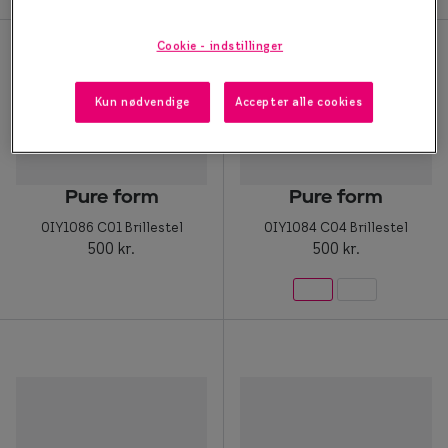
Form og farve
Cookie - indstillinger
Brillemode 2026
Kun nødvendige
Accepter alle cookies
Ansigtsform og briller
Brillekollektioner
Brilleguide
Pure form
Pure form
0IY1086 C01 Brillestel
0IY1084 C04 Brillestel
Firkantede briller
500 kr.
500 kr.
Runde briller
Sorte briller
Titanium briller
Røde briller
Briller til ovalt ansigt