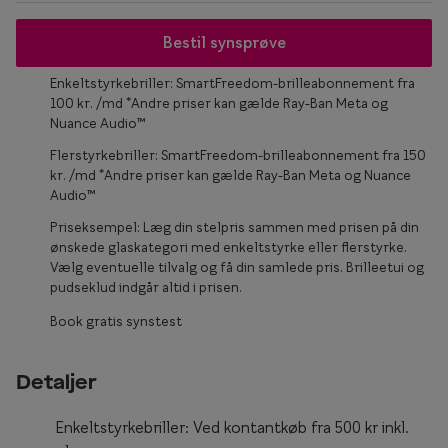
Form og farve
Bestil synsprøve
Brillemode 2026
Enkeltstyrkebriller: SmartFreedom-brilleabonnement fra
100 kr. /md *Andre priser kan gælde Ray-Ban Meta og
Ansigtsform og briller
Nuance Audio™
Brillekollektioner
Flerstyrkebriller: SmartFreedom-brilleabonnement fra 150
kr. /md *Andre priser kan gælde Ray-Ban Meta og Nuance
Brilleguide
Audio™
Priseksempel: Læg din stelpris sammen med prisen på din
Firkantede briller
ønskede glaskategori med enkeltstyrke eller flerstyrke.
Vælg eventuelle tilvalg og få din samlede pris. Brilleetui og
Runde briller
pudseklud indgår altid i prisen.
Sorte briller
Book gratis synstest
Titanium briller
Detaljer
Røde briller
Enkeltstyrkebriller: Ved kontantkøb fra 500 kr inkl.
Briller til ovalt ansigt