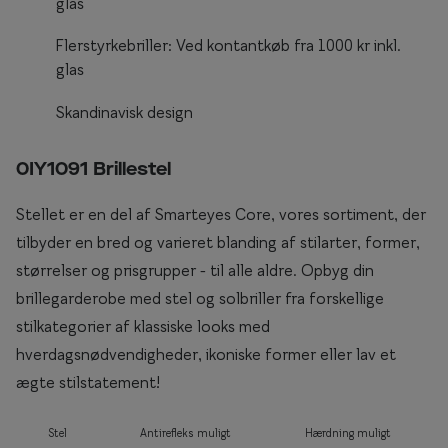
glas
Briller til rundt ansigt
Flerstyrkebriller: Ved kontantkøb fra 1000 kr inkl.
glas
Populære kollektioner
Skandinavisk design
Efva Attling
Oscar Jacobson
0IY1091 Brillestel
Taberg by Smarteyes
Stellet er en del af Smarteyes Core, vores sortiment, der
Smarteyes Core
tilbyder en bred og varieret blanding af stilarter, former,
størrelser og prisgrupper - til alle aldre. Opbyg din
Stil
brillegarderobe med stel og solbriller fra forskellige
Stilguide
stilkategorier af klassiske looks med
hverdagsnødvendigheder, ikoniske former eller lav et
Icons
ægte stilstatement!
Statements
Stel
Antirefleks muligt
Hærdning muligt
Essentials