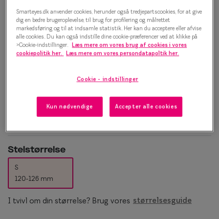
Essilor® Stellest®
Sorte solb
Smarteyes.dk anvender cookies, herunder også tredjepartscookies, for at give
Pure Form 0IY1091 C05 Brillestel
dig en bedre brugeroplevelse, til brug for profilering og målrettet
Guldsolbri
markedsføring og til at indsamle statistik. Her kan du acceptere eller afvise
Mere om briller
500 kr.
alle cookies. Du kan også indstille dine cookie-præferencer ved at klikke på
Brune solb
>Cookie-indstillinger.
Læs mere om vores brug af cookies i vores
Briller på afbetaling
cookiepolitik her.
Læs mere om vores persondatapoltik her.
Farveskift
SmartFreedom kontant
Vælg farve:
Cookie - indstillinger
Violet
Populær
Brillepriser
Kun nødvendige
Accepter alle cookies
Brilleglas tilvalg
Efva Attli
Børnebriller priser
Oscar Ja
Billige briller
Ray-Ban
Stelstørrelse
S
Flerstyrkeglas
Ray-Ban M
120-126 mm
Enkeltstyrkeglas
I tvivl om din størrelse? Brug vores
størrelsesguide
Premium flerstyrkeglas