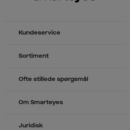
Kundeservice
Kontakt os
Sortiment
Find butik
Briller
Book tid
Ofte stillede spørgsmål
Solbriller
Spørgsmål & svar (FAQ)
Priser
Kontaktlinser
Smarteyes Erhverv / B2B
Om Smarteyes
Glas og stel
Læsebriller
Briller på afbetaling
Om Smarteyes
Garantier
Se nuværende tilbud
Juridisk