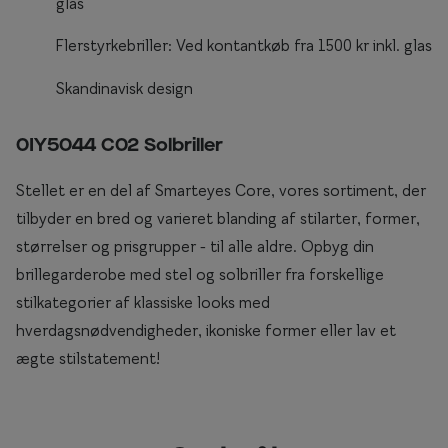
glas
Briller til rundt ansigt
Flerstyrkebriller: Ved kontantkøb fra 1500 kr inkl. glas
Populære kollektioner
Skandinavisk design
Efva Attling
0IY5044 C02 Solbriller
Oscar Jacobson
Stellet er en del af Smarteyes Core, vores sortiment, der
Taberg by Smarteyes
tilbyder en bred og varieret blanding af stilarter, former,
Smarteyes Core
størrelser og prisgrupper - til alle aldre. Opbyg din
brillegarderobe med stel og solbriller fra forskellige
Stil
stilkategorier af klassiske looks med
Stilguide
hverdagsnødvendigheder, ikoniske former eller lav et
ægte stilstatement!
Icons
Statements
Essentials