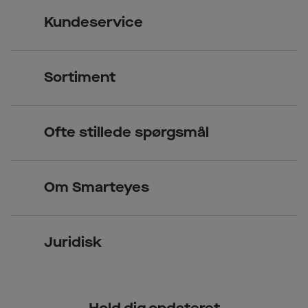
Kundeservice
Kontakt os
Sortiment
Find butik
Briller
Book tid
Ofte stillede spørgsmål
Solbriller
Spørgsmål & svar (FAQ)
Priser
Kontaktlinser
Smarteyes Erhverv / B2B
Om Smarteyes
Glas og stel
Læsebriller
Briller på afbetaling
Om Smarteyes
Garantier
Se nuværende tilbud
Juridisk
Job hos Smarteyes
Delbetaling
Privatlivspolitik
CSR
Spørgsmål & svar (FAQ)