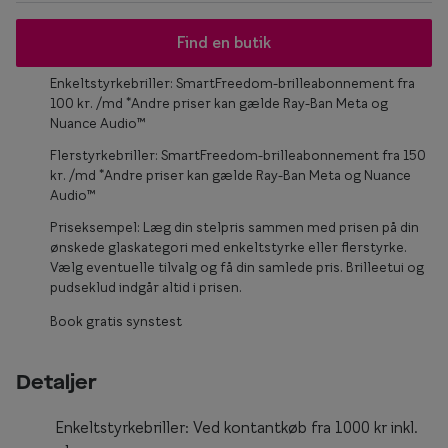
Form og farve
Find en butik
Brillemode 2026
Enkeltstyrkebriller: SmartFreedom-brilleabonnement fra
100 kr. /md *Andre priser kan gælde Ray-Ban Meta og
Ansigtsform og briller
Nuance Audio™
Brillekollektioner
Flerstyrkebriller: SmartFreedom-brilleabonnement fra 150
kr. /md *Andre priser kan gælde Ray-Ban Meta og Nuance
Brilleguide
Audio™
Priseksempel: Læg din stelpris sammen med prisen på din
Firkantede briller
ønskede glaskategori med enkeltstyrke eller flerstyrke.
Vælg eventuelle tilvalg og få din samlede pris. Brilleetui og
Runde briller
pudseklud indgår altid i prisen.
Sorte briller
Book gratis synstest
Titanium briller
Detaljer
Røde briller
Enkeltstyrkebriller: Ved kontantkøb fra 1000 kr inkl.
Briller til ovalt ansigt