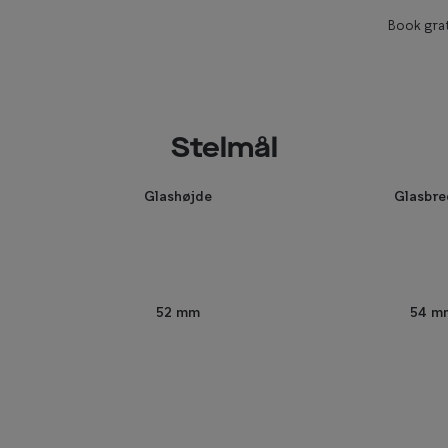
Book grat
Stelmål
Glashøjde
Glasbr
54 m
52 mm