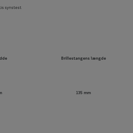
is synstest
edde
Brillestangens længde
m
135 mm