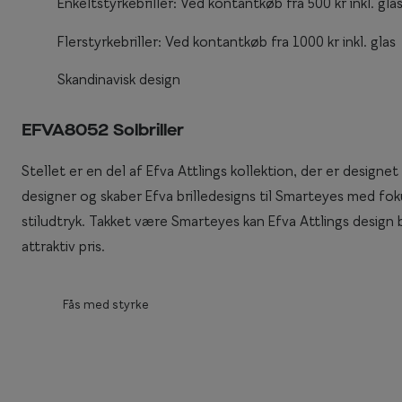
Enkeltstyrkebriller: Ved kontantkøb fra 500 kr inkl. gla
Enkeltstyrkeglas
Synstest til børn
Flerstyrkebriller: Ved kontantkøb fra 1000 kr inkl. glas
Premium flerstyr
Essilor® Stellest®
Skandinavisk design
EFVA8052 Solbriller
Stellet er en del af Efva Attlings kollektion, der er designet
designer og skaber Efva brilledesigns til Smarteyes med foku
stiludtryk. Takket være Smarteyes kan Efva Attlings design bli
attraktiv pris.
Fås med styrke