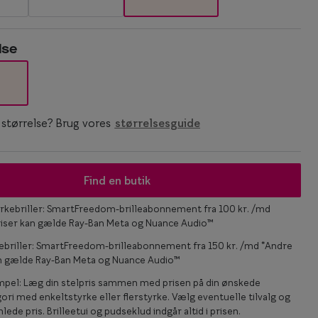
Statements
lse
Essentials
n størrelse? Brug vores
størrelsesguide
Find en butik
rkebriller: SmartFreedom-brilleabonnement fra 100 kr. /md
riser kan gælde Ray-Ban Meta og Nuance Audio™
ebriller: SmartFreedom-brilleabonnement fra 150 kr. /md *Andre
an gælde Ray-Ban Meta og Nuance Audio™
mpel: Læg din stelpris sammen med prisen på din ønskede
ori med enkeltstyrke eller flerstyrke. Vælg eventuelle tilvalg og
lede pris. Brilleetui og pudseklud indgår altid i prisen.