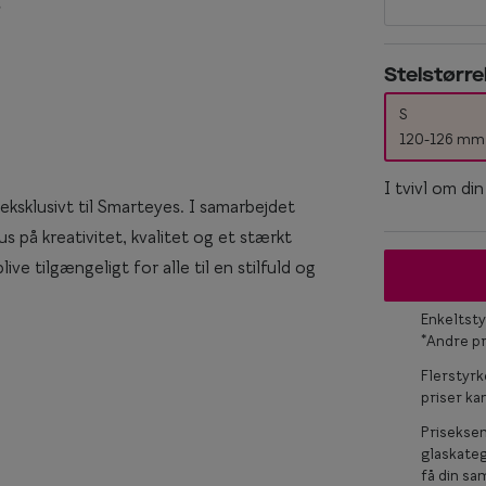
s
Titanium briller
Ray-Ban
keglas
Røde briller
Stelstørre
Ray-Ban Meta
Briller til ovalt ansigt
S
120-126 mm
Briller til rundt ansigt
I tvivl om di
 eksklusivt til Smarteyes. I samarbejdet
s på kreativitet, kvalitet og et stærkt
ve tilgængeligt for alle til en stilfuld og
Enkeltsty
*Andre p
Flerstyrk
priser k
Prisekse
glaskateg
få din sam