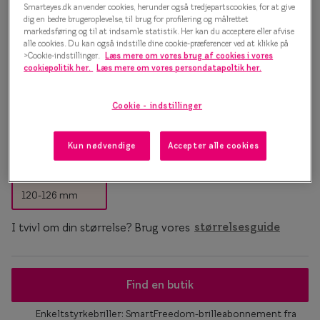
Efva Attling EFVA8056 7217
Essilor® Stellest®
Sorte solb
Smarteyes.dk anvender cookies, herunder også tredjepartscookies, for at give
dig en bedre brugeroplevelse, til brug for profilering og målrettet
Solbriller
markedsføring og til at indsamle statistik. Her kan du acceptere eller afvise
Guldsolbri
Mere om briller
alle cookies. Du kan også indstille dine cookie-præferencer ved at klikke på
1.500 kr.
>Cookie-indstillinger.
Læs mere om vores brug af cookies i vores
Brune solb
cookiepolitik her.
Læs mere om vores persondatapoltik her.
Briller på afbetaling
Farveskift
SmartFreedom kontant
Cookie - indstillinger
Skildpadde
Populær
Brillepriser
Kun nødvendige
Accepter alle cookies
Stelstørrelse
Brilleglas tilvalg
Efva Attli
S
Børnebriller priser
Oscar Ja
120-126 mm
Billige briller
Ray-Ban
I tvivl om din størrelse? Brug vores
størrelsesguide
Flerstyrkeglas
Ray-Ban M
Enkeltstyrkeglas
Find en butik
Premium flerstyrkeglas
Enkeltstyrkebriller: SmartFreedom-brilleabonnement fra