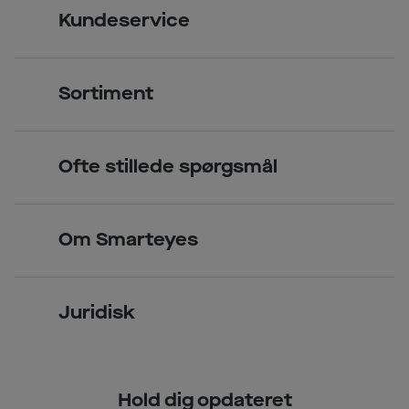
Kundeservice
Kontakt os
Sortiment
Find butik
Briller
Book tid
Ofte stillede spørgsmål
Solbriller
Spørgsmål & svar (FAQ)
Priser
Kontaktlinser
Smarteyes Erhverv / B2B
Om Smarteyes
Glas og stel
Læsebriller
Briller på afbetaling
Om Smarteyes
Garantier
Se nuværende tilbud
Juridisk
Job hos Smarteyes
Delbetaling
Privatlivspolitik
CSR
Spørgsmål & svar (FAQ)
Hold dig opdateret
Cookiepolitik