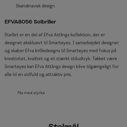
Skandinavisk design
Briller til rundt ansigt
Populære kollektioner
EFVA8056 Solbriller
Efva Attling
Stellet er en del af Efva Attlings kollektion, der er
designet eksklusivt til Smarteyes. I samarbejdet designer
Oscar Jacobson
og skaber Efva brilledesigns til Smarteyes med fokus på
Taberg by Smarteyes
kreativitet, kvalitet og et stærkt stiludtryk. Takket være
Smarteyes Core
Smarteyes kan Efva Attlings design blive tilgængeligt for
alle til en stilfuld og attraktiv pris.
Stil
Stilguide
Fås med styrke
Icons
Statements
Essentials