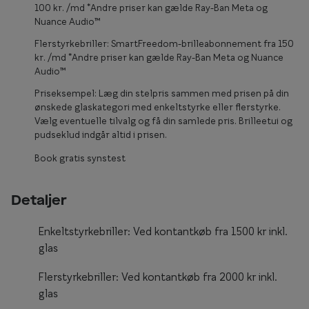
100 kr. /md *Andre priser kan gælde Ray-Ban Meta og
Form og farve
Nuance Audio™
Flerstyrkebriller: SmartFreedom-brilleabonnement fra 150
Brillemode 2026
kr. /md *Andre priser kan gælde Ray-Ban Meta og Nuance
Audio™
Ansigtsform og briller
Priseksempel: Læg din stelpris sammen med prisen på din
Brillekollektioner
ønskede glaskategori med enkeltstyrke eller flerstyrke.
Vælg eventuelle tilvalg og få din samlede pris. Brilleetui og
Brilleguide
pudseklud indgår altid i prisen.
Firkantede briller
Book gratis synstest
Runde briller
Detaljer
Sorte briller
Enkeltstyrkebriller: Ved kontantkøb fra 1500 kr inkl.
Titanium briller
glas
Røde briller
Flerstyrkebriller: Ved kontantkøb fra 2000 kr inkl.
glas
Briller til ovalt ansigt