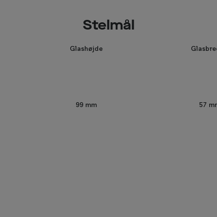
Stelmål
Glashøjde
Glasbr
57 m
99 mm