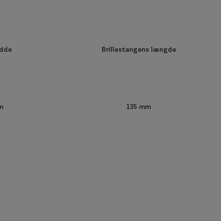
edde
Brillestangens længde
m
135 mm