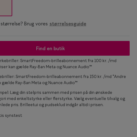
Statements
Essentials
n størrelse? Brug vores
størrelsesguide
Find en butik
rkebriller: SmartFreedom-brilleabonnement fra 100 kr. /md
riser kan gælde Ray-Ban Meta og Nuance Audio™
ebriller: SmartFreedom-brilleabonnement fra 150 kr. /md *Andre
an gælde Ray-Ban Meta og Nuance Audio™
mpel: Læg din stelpris sammen med prisen på din ønskede
ori med enkeltstyrke eller flerstyrke. Vælg eventuelle tilvalg og
lede pris. Brilleetui og pudseklud indgår altid i prisen.
is synstest