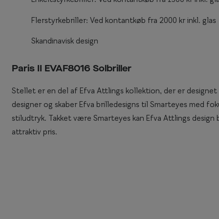
Enkeltstyrkeglas
Synstest til børn
Flerstyrkebriller: Ved kontantkøb fra 2000 kr inkl. glas
Premium flerstyr
Essilor® Stellest®
Skandinavisk design
Paris II EVAF8016 Solbriller
Stellet er en del af Efva Attlings kollektion, der er designet
designer og skaber Efva brilledesigns til Smarteyes med foku
stiludtryk. Takket være Smarteyes kan Efva Attlings design bli
attraktiv pris.