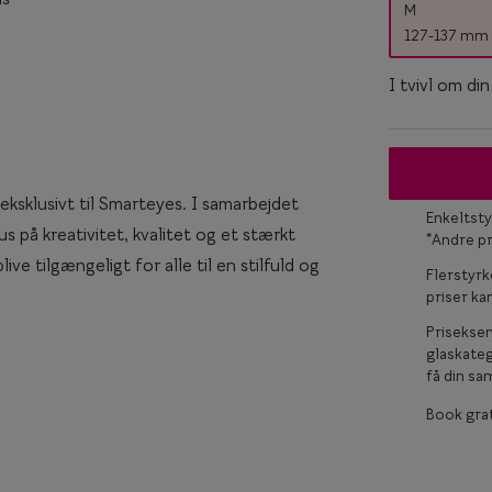
M
Titanium briller
127-137 mm
Ray-Ban
keglas
Røde briller
Ray-Ban Meta
I tvivl om di
Briller til ovalt ansigt
Briller til rundt ansigt
 eksklusivt til Smarteyes. I samarbejdet
Enkeltsty
s på kreativitet, kvalitet og et stærkt
*Andre p
ve tilgængeligt for alle til en stilfuld og
Flerstyrk
priser k
Prisekse
glaskateg
få din sam
Book grat