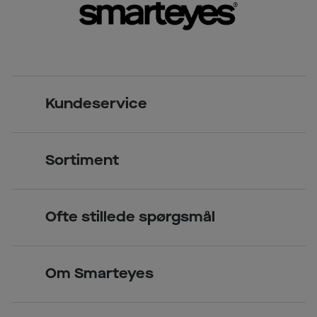
Kundeservice
Kontakt os
Sortiment
Find butik
Briller
Book tid
Ofte stillede spørgsmål
Solbriller
Spørgsmål & svar (FAQ)
Priser
Kontaktlinser
Smarteyes Erhverv / B2B
Om Smarteyes
Glas og stel
Læsebriller
Briller på afbetaling
Om Smarteyes