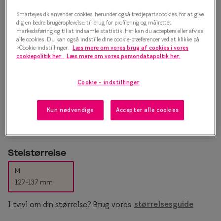
Oscar Jacobson OJ10052 7308
Essilor® Stellest®
Sorte solb
Smarteyes.dk anvender cookies, herunder også tredjepartscookies, for at give
Solbriller
dig en bedre brugeroplevelse, til brug for profilering og målrettet
Guldsolbri
Mere om briller
markedsføring og til at indsamle statistik. Her kan du acceptere eller afvise
1.500 kr.
alle cookies. Du kan også indstille dine cookie-præferencer ved at klikke på
Brune solb
>Cookie-indstillinger.
Læs mere om vores brug af cookies i vores
Briller på afbetaling
cookiepolitik her.
Læs mere om vores persondatapoltik her.
Farveskift
SmartFreedom kontant
Vælg farve:
Cookie - indstillinger
Populær
Brun
Brillepriser
Brilleglas tilvalg
Efva Attli
Kun nødvendige
Accepter alle cookies
Børnebriller priser
Oscar Ja
Billige briller
Ray-Ban
Stelstørrelse
Flerstyrkeglas
Ray-Ban M
M
127-137 mm
Enkeltstyrkeglas
I tvivl om din størrelse? Brug vores
størrelsesguide
Premium flerstyrkeglas