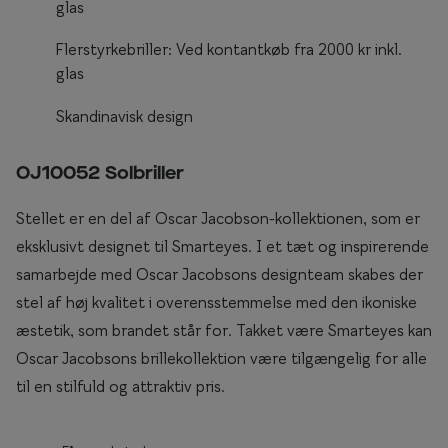
glas
Briller til rundt ansigt
Flerstyrkebriller: Ved kontantkøb fra 2000 kr inkl.
Populære kollektioner
glas
Efva Attling
Skandinavisk design
Oscar Jacobson
OJ10052 Solbriller
Taberg by Smarteyes
Stellet er en del af Oscar Jacobson-kollektionen, som er
Smarteyes Core
eksklusivt designet til Smarteyes. I et tæt og inspirerende
samarbejde med Oscar Jacobsons designteam skabes der
Stil
stel af høj kvalitet i overensstemmelse med den ikoniske
Stilguide
æstetik, som brandet står for. Takket være Smarteyes kan
Oscar Jacobsons brillekollektion være tilgængelig for alle
Icons
til en stilfuld og attraktiv pris.
Statements
Essentials