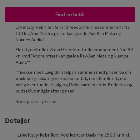
Form og farve
Find en butik
Brillemode 2026
Enkeltstyrkebriller: SmartFreedom-brilleabonnement fra
100 kr. /md *Andre priser kan gælde Ray-Ban Meta og
Ansigtsform og briller
Nuance Audio™
Brillekollektioner
Flerstyrkebriller: SmartFreedom-brilleabonnement fra 150
kr. /md *Andre priser kan gælde Ray-Ban Meta og Nuance
Brilleguide
Audio™
Firkantede briller
Priseksempel: Læg din stelpris sammen med prisen på din
ønskede glaskategori med enkeltstyrke eller flerstyrke.
Runde briller
Vælg eventuelle tilvalg og få din samlede pris. Brilleetui og
pudseklud indgår altid i prisen.
Sorte briller
Book gratis synstest
Titanium briller
Detaljer
Røde briller
Briller til ovalt ansigt
Enkeltstyrkebriller: Ved kontantkøb fra 1500 kr inkl.