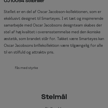
OJ10054 Solbriller
Briller til rundt ansigt
Stellet er en del af Oscar Jacobson-kollektionen, som er
Populære kollektioner
eksklusivt designet til Smarteyes. I et tæt og inspirerende
samarbejde med Oscar Jacobsons designteam skabes der
Efva Attling
stel af høj kvalitet i overensstemmelse med den ikoniske
Oscar Jacobson
æstetik, som brandet står for. Takket være Smarteyes kan
Oscar Jacobsons brillekollektion være tilgængelig for alle
Taberg by Smarteyes
til en stilfuld og attraktiv pris.
Smarteyes Core
Fås med styrke
Stil
Stilguide
Icons
Stelmål
Statements
Essentials