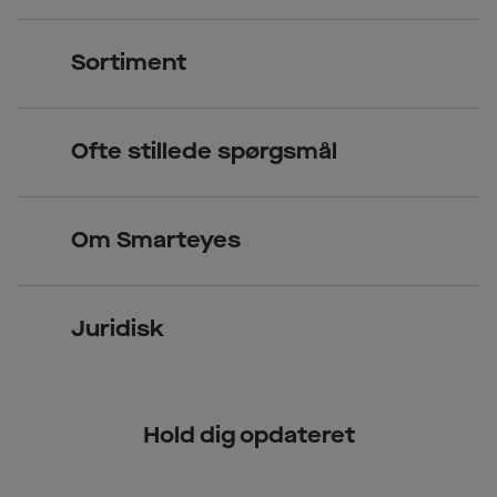
Kontakt os
Sortiment
Find butik
Briller
Book tid
Ofte stillede spørgsmål
Solbriller
Spørgsmål & svar (FAQ)
Priser
Kontaktlinser
Smarteyes Erhverv / B2B
Om Smarteyes
Glas og stel
Læsebriller
Briller på afbetaling
Om Smarteyes
Garantier
Se nuværende tilbud
Juridisk
Job hos Smarteyes
Delbetaling
Privatlivspolitik
CSR
Spørgsmål & svar (FAQ)
Hold dig opdateret
Cookiepolitik
Kundeservice