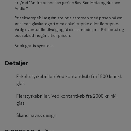
kr. /md *Andre priser kan gælde Ray-Ban Meta og Nuance
Form og farve
Audio™
Priseksempel: Læg din stelpris sammen med prisen på din
Brillemode 2026
ønskede glaskategori med enkeltstyrke eller flerstyrke.
Vælg eventuelle tilvalg og få din samlede pris. Brilleetui og
Ansigtsform og briller
pudseklud indgår altid i prisen.
Brillekollektioner
Book gratis synstest
Brilleguide
Detaljer
Firkantede briller
Enkeltstyrkebriller: Ved kontantkøb fra 1500 kr inkl.
Runde briller
glas
Sorte briller
Flerstyrkebriller: Ved kontantkøb fra 2000 kr inkl.
Titanium briller
glas
Røde briller
Skandinavisk design
Briller til ovalt ansigt