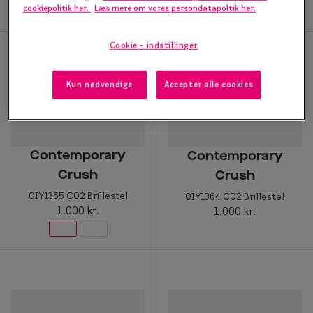
cookiepolitik her.
Læs mere om vores persondatapoltik her.
Form og farve
Cookie - indstillinger
Brillemode 2026
Ansigtsform og briller
Kun nødvendige
Accepter alle cookies
Brillekollektioner
Brilleguide
Contemporary
Contemporary
Firkantede briller
Crush
Crush
Runde briller
0IY1365 C02 Brillestel
0IY1364 C02 Brillestel
1.000 kr.
1.000 kr.
Sorte briller
Titanium briller
Røde briller
Briller til ovalt ansigt