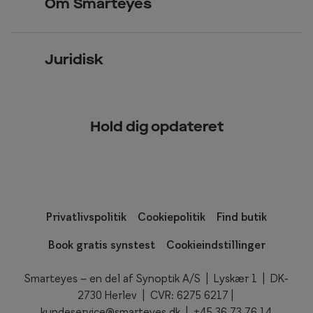
p
Om Smarteyes
Glas og stel
i
Læsebriller
Briller på afbetaling
l
Om Smarteyes
Garantier
e
Se nuværende tilbud
Juridisk
t
Job hos Smarteyes
Delbetaling
a
Privatlivspolitik
CSR
s
Spørgsmål & svar (FAQ)
t
Hold dig opdateret
Cookiepolitik
n
Kundeservice
e
d
f
o
Privatlivspolitik
Cookiepolitik
Find butik
r
d
Book gratis synstest
Cookieindstillinger
e
l
Smarteyes – en del af Synoptik A/S | Lyskær 1 | DK-
e
2730 Herlev | CVR: 6275 6217 |
d
kundeservice@smarteyes.dk
| +45
36 73 76 14