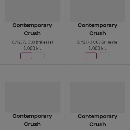
Briller til rundt ansigt
Populære kollektioner
Contemporary
Contemporary
Efva Attling
Crush
Crush
0IY2371 C03 Brillestel
0IY2370 C03 Brillestel
Oscar Jacobson
1.000 kr.
1.000 kr.
Taberg by Smarteyes
Smarteyes Core
Stil
Stilguide
Icons
Contemporary
Contemporary
Statements
Crush
Crush
Essentials