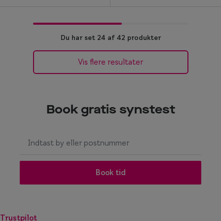
Du har set 24 af 42 produkter
Vis flere resultater
Book gratis synstest
I
n
g
e
Book tid
n
r
e
Trustpilot
s